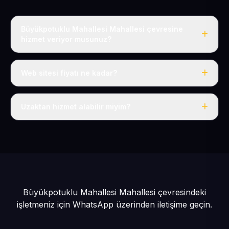
Büyükpotuklu Mahallesi Mahallesi çevresine
hizmet veriyor musunuz?
Evet, Büyükpotuklu Mahallesi dahil tüm Pınarbaşı ve
Pınarbaşı çevresine hizmet veriyoruz.
Web sitesi fiyatı ne kadar?
Tek fiyat: yılda 50 USD + KDV, her şey dahil.
Uzaktan hizmet alabilir miyim?
Evet, tüm sürecimiz uzaktan yürütülür; nerede olursanız
olun eksiksiz hizmet alırsınız.
Büyükpotuklu Mahallesi Mahallesi çevresindeki
işletmeniz için
WhatsApp üzerinden iletişime geçin.