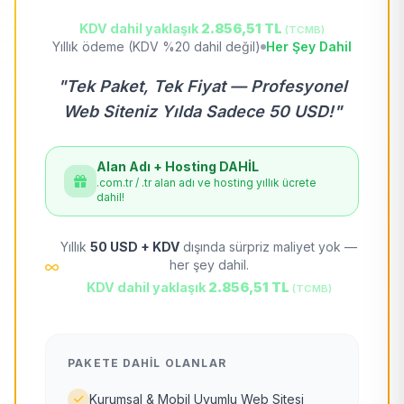
KDV dahil yaklaşık
2.856,51 TL
(TCMB)
Yıllık ödeme (KDV %20 dahil değil)
Her Şey Dahil
"Tek Paket, Tek Fiyat — Profesyonel
Web Siteniz Yılda Sadece 50 USD!"
Alan Adı + Hosting DAHİL
.com.tr / .tr alan adı ve hosting yıllık ücrete
dahil!
Yıllık
50 USD + KDV
dışında sürpriz maliyet yok —
her şey dahil.
KDV dahil yaklaşık
2.856,51 TL
(TCMB)
PAKETE DAHIL OLANLAR
Kurumsal & Mobil Uyumlu Web Sitesi