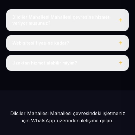
Dilciler Mahallesi Mahallesi çevresine hizmet
veriyor musunuz?
Evet, Dilciler Mahallesi dahil tüm Pınarbaşı ve Pınarbaşı
çevresine hizmet veriyoruz.
Web sitesi fiyatı ne kadar?
Tek fiyat: yılda 50 USD + KDV, her şey dahil.
Uzaktan hizmet alabilir miyim?
Evet, tüm sürecimiz uzaktan yürütülür; nerede olursanız
olun eksiksiz hizmet alırsınız.
Dilciler Mahallesi Mahallesi çevresindeki işletmeniz
için
WhatsApp üzerinden iletişime geçin.