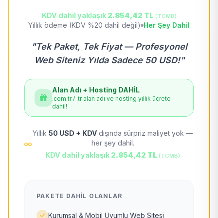
KDV dahil yaklaşık
2.854,42 TL
(TCMB)
Yıllık ödeme (KDV %20 dahil değil)
Her Şey Dahil
"Tek Paket, Tek Fiyat — Profesyonel
Web Siteniz Yılda Sadece 50 USD!"
Alan Adı + Hosting DAHİL
.com.tr / .tr alan adı ve hosting yıllık ücrete
dahil!
Yıllık
50 USD + KDV
dışında sürpriz maliyet yok —
her şey dahil.
KDV dahil yaklaşık
2.854,42 TL
(TCMB)
PAKETE DAHIL OLANLAR
Kurumsal & Mobil Uyumlu Web Sitesi