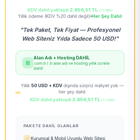
KDV dahil yaklaşık
2.856,51 TL
(TCMB)
Yıllık ödeme (KDV %20 dahil değil)
Her Şey Dahil
"Tek Paket, Tek Fiyat — Profesyonel
Web Siteniz Yılda Sadece 50 USD!"
Alan Adı + Hosting DAHİL
.com.tr / .tr alan adı ve hosting yıllık ücrete
dahil!
Yıllık
50 USD + KDV
dışında sürpriz maliyet yok —
her şey dahil.
KDV dahil yaklaşık
2.856,51 TL
(TCMB)
PAKETE DAHIL OLANLAR
Kurumsal & Mobil Uyumlu Web Sitesi