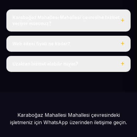
Karaboğaz Mahallesi Mahallesi çevresine hizmet
veriyor musunuz?
Evet, Karaboğaz Mahallesi dahil tüm Pınarbaşı ve
Pınarbaşı çevresine hizmet veriyoruz.
Web sitesi fiyatı ne kadar?
Tek fiyat: yılda 50 USD + KDV, her şey dahil.
Uzaktan hizmet alabilir miyim?
Evet, tüm sürecimiz uzaktan yürütülür; nerede olursanız
olun eksiksiz hizmet alırsınız.
Karaboğaz Mahallesi Mahallesi çevresindeki
işletmeniz için
WhatsApp üzerinden iletişime geçin.