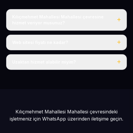
Kılıçmehmet Mahallesi Mahallesi çevresine
hizmet veriyor musunuz?
Evet, Kılıçmehmet Mahallesi dahil tüm Pınarbaşı ve
Pınarbaşı çevresine hizmet veriyoruz.
Web sitesi fiyatı ne kadar?
Tek fiyat: yılda 50 USD + KDV, her şey dahil.
Uzaktan hizmet alabilir miyim?
Evet, tüm sürecimiz uzaktan yürütülür; nerede olursanız
olun eksiksiz hizmet alırsınız.
Kılıçmehmet Mahallesi Mahallesi çevresindeki
işletmeniz için
WhatsApp üzerinden iletişime geçin.