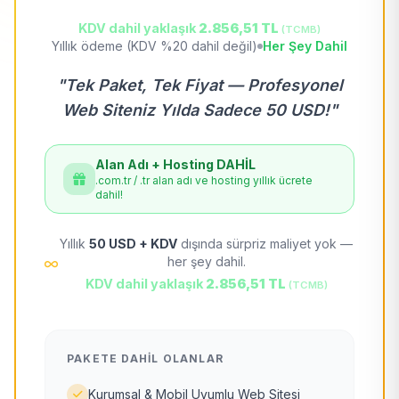
KDV dahil yaklaşık
2.856,51 TL
(TCMB)
Yıllık ödeme (KDV %20 dahil değil)
Her Şey Dahil
"Tek Paket, Tek Fiyat — Profesyonel
Web Siteniz Yılda Sadece 50 USD!"
Alan Adı + Hosting DAHİL
.com.tr / .tr alan adı ve hosting yıllık ücrete
dahil!
Yıllık
50 USD + KDV
dışında sürpriz maliyet yok —
her şey dahil.
KDV dahil yaklaşık
2.856,51 TL
(TCMB)
PAKETE DAHIL OLANLAR
Kurumsal & Mobil Uyumlu Web Sitesi