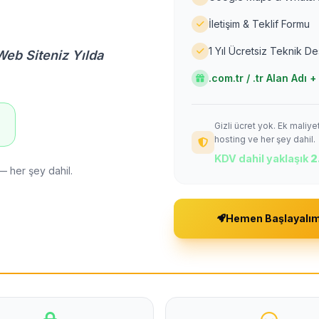
İletişim & Teklif Formu
1 Yıl Ücretsiz Teknik D
Web Siteniz Yılda
.com.tr / .tr Alan Adı
Gizli ücret yok. Ek maliy
!
hosting ve her şey dahil.
KDV dahil yaklaşık
2
— her şey dahil.
Hemen Başlayalı