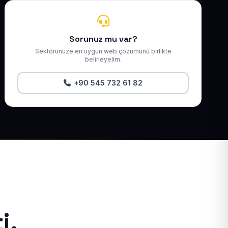
Sorunuz mu var?
Sektörünüze en uygun web çözümünü birlikte
belirleyelim.
+90 545 732 61 82
i.