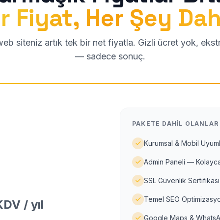
r Fiyat, Her Şey Dah
b siteniz artık tek bir net fiyatla. Gizli ücret yok, eks
— sadece sonuç.
PAKETE DAHIL OLANLAR
Kurumsal & Mobil Uyuml
Admin Paneli — Kolayca
SSL Güvenlik Sertifikası
Temel SEO Optimizasyo
DV / yıl
Google Maps & WhatsA