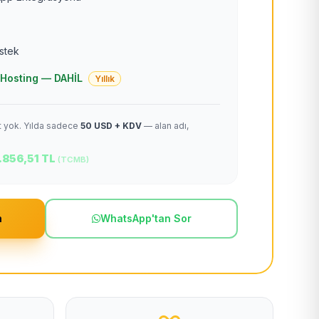
estek
 + Hosting — DAHİL
Yıllık
et yok. Yılda sadece
50 USD + KDV
— alan adı,
.856,51 TL
(TCMB)
m
WhatsApp'tan Sor