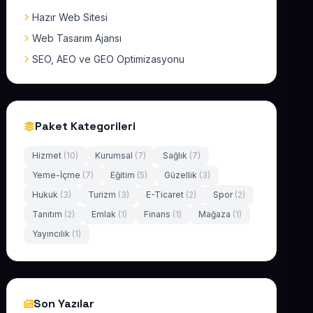
Hazır Web Sitesi
Web Tasarım Ajansı
SEO, AEO ve GEO Optimizasyonu
Paket Kategorileri
Hizmet
(10)
Kurumsal
(7)
Sağlık
(7)
Yeme-İçme
(7)
Eğitim
(5)
Güzellik
(3)
Hukuk
(3)
Turizm
(3)
E-Ticaret
(2)
Spor
(2)
Tanıtım
(2)
Emlak
(1)
Finans
(1)
Mağaza
(1)
Yayıncılık
(1)
Son Yazılar