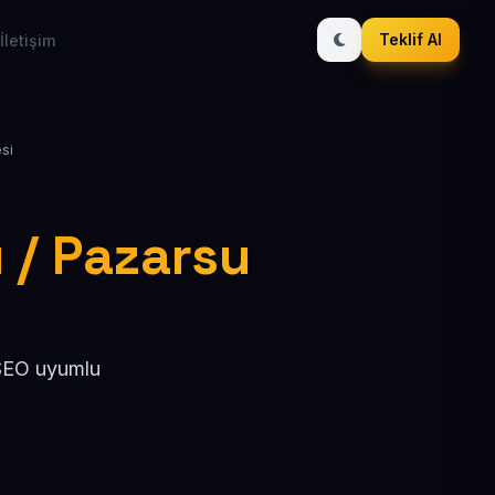
Teklif Al
İletişim
esi
ı / Pazarsu
 SEO uyumlu