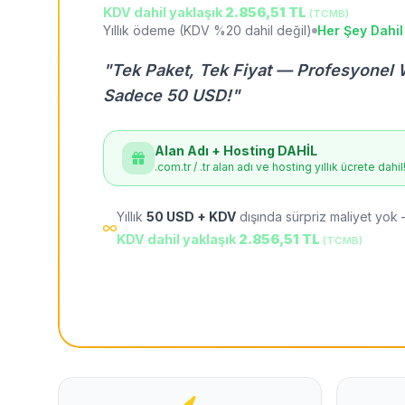
KDV dahil yaklaşık
2.856,51 TL
(TCMB)
Yıllık ödeme (KDV %20 dahil değil)
Her Şey Dahil
"Tek Paket, Tek Fiyat — Profesyonel 
Sadece 50 USD!"
Alan Adı + Hosting DAHİL
.com.tr / .tr alan adı ve hosting yıllık ücrete dahil
Yıllık
50 USD + KDV
dışında sürpriz maliyet yok 
KDV dahil yaklaşık
2.856,51 TL
(TCMB)