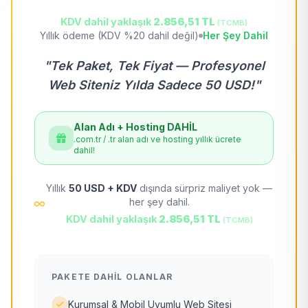
KDV dahil yaklaşık
2.856,51 TL
(TCMB)
Yıllık ödeme (KDV %20 dahil değil)
Her Şey Dahil
"Tek Paket, Tek Fiyat — Profesyonel
Web Siteniz Yılda Sadece 50 USD!"
Alan Adı + Hosting DAHİL
.com.tr / .tr alan adı ve hosting yıllık ücrete
dahil!
Yıllık
50 USD + KDV
dışında sürpriz maliyet yok —
her şey dahil.
KDV dahil yaklaşık
2.856,51 TL
(TCMB)
PAKETE DAHIL OLANLAR
Kurumsal & Mobil Uyumlu Web Sitesi