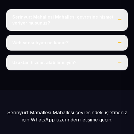
Serinyurt Mahallesi Mahallesi çevresine hizmet
veriyor musunuz?
Evet, Serinyurt Mahallesi dahil tüm Pınarbaşı ve
Pınarbaşı çevresine hizmet veriyoruz.
Web sitesi fiyatı ne kadar?
Tek fiyat: yılda 50 USD + KDV, her şey dahil.
Uzaktan hizmet alabilir miyim?
Evet, tüm sürecimiz uzaktan yürütülür; nerede olursanız
olun eksiksiz hizmet alırsınız.
Serinyurt Mahallesi Mahallesi çevresindeki işletmeniz
için
WhatsApp üzerinden iletişime geçin.