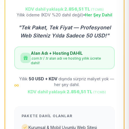
KDV dahil yaklaşık
2.856,51 TL
(TCMB)
Yıllık ödeme (KDV %20 dahil değil)
Her Şey Dahil
"Tek Paket, Tek Fiyat — Profesyonel
Web Siteniz Yılda Sadece 50 USD!"
Alan Adı + Hosting DAHİL
.com.tr / .tr alan adı ve hosting yıllık ücrete
dahil!
Yıllık
50 USD + KDV
dışında sürpriz maliyet yok —
her şey dahil.
KDV dahil yaklaşık
2.856,51 TL
(TCMB)
PAKETE DAHIL OLANLAR
Kurumsal & Mobil Uyumlu Web Sitesi