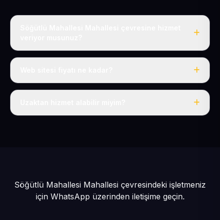
Söğütlü Mahallesi Mahallesi çevresine hizmet
veriyor musunuz?
Evet, Söğütlü Mahallesi dahil tüm Pınarbaşı ve Pınarbaşı
çevresine hizmet veriyoruz.
Web sitesi fiyatı ne kadar?
Tek fiyat: yılda 50 USD + KDV, her şey dahil.
Uzaktan hizmet alabilir miyim?
Evet, tüm sürecimiz uzaktan yürütülür; nerede olursanız
olun eksiksiz hizmet alırsınız.
Söğütlü Mahallesi Mahallesi çevresindeki işletmeniz
için
WhatsApp üzerinden iletişime geçin.