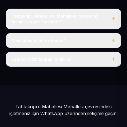
Tahtaköprü Mahallesi Mahallesi çevresine
hizmet veriyor musunuz?
Evet, Tahtaköprü Mahallesi dahil tüm Pınarbaşı ve
Pınarbaşı çevresine hizmet veriyoruz.
Web sitesi fiyatı ne kadar?
Tek fiyat: yılda 50 USD + KDV, her şey dahil.
Uzaktan hizmet alabilir miyim?
Evet, tüm sürecimiz uzaktan yürütülür; nerede olursanız
olun eksiksiz hizmet alırsınız.
Tahtaköprü Mahallesi Mahallesi çevresindeki
işletmeniz için
WhatsApp üzerinden iletişime geçin.