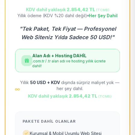
KDV dahil yaklaşık
2.854,42 TL
(TCMB)
Yıllık ödeme (KDV %20 dahil değil)
Her Şey Dahil
"Tek Paket, Tek Fiyat — Profesyonel
Web Siteniz Yılda Sadece 50 USD!"
Alan Adı + Hosting DAHİL
.com.tr / .tr alan adı ve hosting yıllık ücrete
dahil!
Yıllık
50 USD + KDV
dışında sürpriz maliyet yok —
her şey dahil.
KDV dahil yaklaşık
2.854,42 TL
(TCMB)
PAKETE DAHIL OLANLAR
Kurumsal & Mobil Uyumlu Web Sitesi