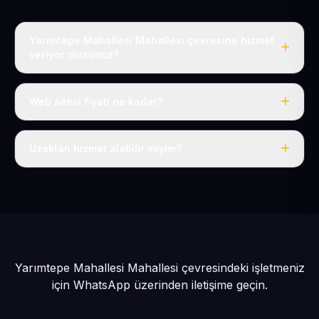
Yarımtepe Mahallesi Mahallesi çevresine hizmet
veriyor musunuz?
Evet, Yarımtepe Mahallesi dahil tüm Pınarbaşı ve
Pınarbaşı çevresine hizmet veriyoruz.
Web sitesi fiyatı ne kadar?
Tek fiyat: yılda 50 USD + KDV, her şey dahil.
Uzaktan hizmet alabilir miyim?
Evet, tüm sürecimiz uzaktan yürütülür; nerede olursanız
olun eksiksiz hizmet alırsınız.
Yarımtepe Mahallesi Mahallesi çevresindeki işletmeniz
için
WhatsApp üzerinden iletişime geçin.