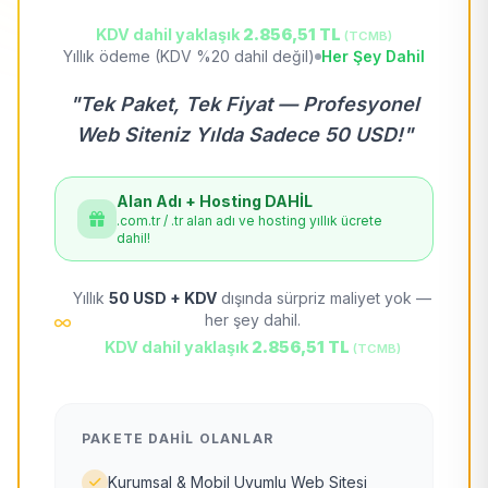
KDV dahil yaklaşık
2.856,51 TL
(TCMB)
Yıllık ödeme (KDV %20 dahil değil)
Her Şey Dahil
"Tek Paket, Tek Fiyat — Profesyonel
Web Siteniz Yılda Sadece 50 USD!"
Alan Adı + Hosting DAHİL
.com.tr / .tr alan adı ve hosting yıllık ücrete
dahil!
Yıllık
50 USD + KDV
dışında sürpriz maliyet yok —
her şey dahil.
KDV dahil yaklaşık
2.856,51 TL
(TCMB)
PAKETE DAHIL OLANLAR
Kurumsal & Mobil Uyumlu Web Sitesi