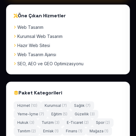
Öne Çıkan Hizmetler
Web Tasarım
Kurumsal Web Tasarım
Hazır Web Sitesi
Web Tasarım Ajansı
SEO, AEO ve GEO Optimizasyonu
Paket Kategorileri
Hizmet
(10)
Kurumsal
(7)
Sağlık
(7)
Yeme-İçme
(7)
Eğitim
(5)
Güzellik
(3)
Hukuk
(3)
Turizm
(3)
E-Ticaret
(2)
Spor
(2)
Tanıtım
(2)
Emlak
(1)
Finans
(1)
Mağaza
(1)