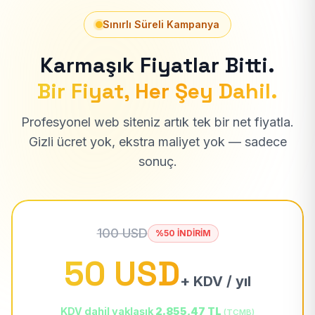
Sınırlı Süreli Kampanya
Karmaşık Fiyatlar Bitti.
Bir Fiyat, Her Şey Dahil.
Profesyonel web siteniz artık tek bir net fiyatla.
Gizli ücret yok, ekstra maliyet yok — sadece
sonuç.
100 USD
%50 İNDİRİM
50 USD
+ KDV / yıl
KDV dahil yaklaşık
2.855,47 TL
(TCMB)