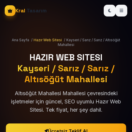
Kral
Tasarım
Ana Sayfa
/
Hazır Web Sitesi
/
Kayseri / Sarız / Sarız / Altısöğüt
Mahallesi
HAZIR WEB SITESI
Kayseri / Sarız / Sarız /
Altısöğüt Mahallesi
Altısöğüt Mahallesi Mahallesi çevresindeki
işletmeler için güncel, SEO uyumlu Hazır Web
Sitesi. Tek fiyat, her şey dahil.
Ücretsiz Teklif Al