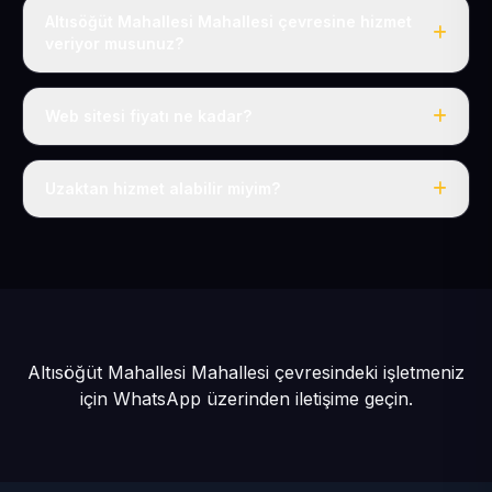
Altısöğüt Mahallesi Mahallesi çevresine hizmet
veriyor musunuz?
Evet, Altısöğüt Mahallesi dahil tüm Sarız ve Sarız
çevresine hizmet veriyoruz.
Web sitesi fiyatı ne kadar?
Tek fiyat: yılda 50 USD + KDV, her şey dahil.
Uzaktan hizmet alabilir miyim?
Evet, tüm sürecimiz uzaktan yürütülür; nerede olursanız
olun eksiksiz hizmet alırsınız.
Altısöğüt Mahallesi Mahallesi çevresindeki işletmeniz
için
WhatsApp üzerinden iletişime geçin.