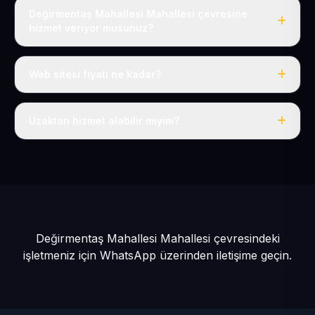
Değirmentaş Mahallesi Mahallesi çevresine
hizmet veriyor musunuz?
Evet, Değirmentaş Mahallesi dahil tüm Sarız ve Sarız
çevresine hizmet veriyoruz.
Web sitesi fiyatı ne kadar?
Tek fiyat: yılda 50 USD + KDV, her şey dahil.
Uzaktan hizmet alabilir miyim?
Evet, tüm sürecimiz uzaktan yürütülür; nerede olursanız
olun eksiksiz hizmet alırsınız.
Değirmentaş Mahallesi Mahallesi çevresindeki
işletmeniz için
WhatsApp üzerinden iletişime geçin.