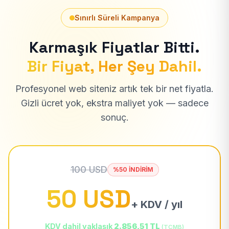
Sınırlı Süreli Kampanya
Karmaşık Fiyatlar Bitti.
Bir Fiyat, Her Şey Dahil.
Profesyonel web siteniz artık tek bir net fiyatla.
Gizli ücret yok, ekstra maliyet yok — sadece
sonuç.
100 USD
%50 İNDİRİM
50 USD
+ KDV / yıl
KDV dahil yaklaşık
2.856,51 TL
(TCMB)