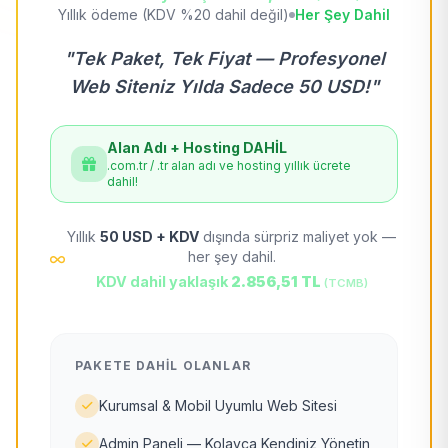
Yıllık ödeme (KDV %20 dahil değil)
Her Şey Dahil
"Tek Paket, Tek Fiyat — Profesyonel
Web Siteniz Yılda Sadece 50 USD!"
Alan Adı + Hosting DAHİL
.com.tr / .tr alan adı ve hosting yıllık ücrete
dahil!
Yıllık
50 USD + KDV
dışında sürpriz maliyet yok —
her şey dahil.
KDV dahil yaklaşık
2.856,51 TL
(TCMB)
PAKETE DAHIL OLANLAR
Kurumsal & Mobil Uyumlu Web Sitesi
Admin Paneli — Kolayca Kendiniz Yönetin