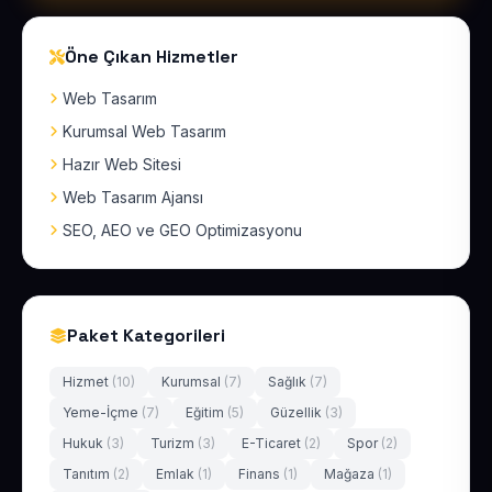
Öne Çıkan Hizmetler
Web Tasarım
Kurumsal Web Tasarım
Hazır Web Sitesi
Web Tasarım Ajansı
SEO, AEO ve GEO Optimizasyonu
Paket Kategorileri
Hizmet
(10)
Kurumsal
(7)
Sağlık
(7)
Yeme-İçme
(7)
Eğitim
(5)
Güzellik
(3)
Hukuk
(3)
Turizm
(3)
E-Ticaret
(2)
Spor
(2)
Tanıtım
(2)
Emlak
(1)
Finans
(1)
Mağaza
(1)