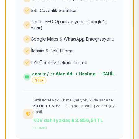
SSL Güvenlik Sertifikası
Temel SEO Optimizasyonu (Google'a
hazır)
Google Maps & WhatsApp Entegrasyonu
İletişim & Teklif Formu
1 Yıl Ücretsiz Teknik Destek
.com.tr / .tr Alan Adı + Hosting — DAHİL
Yıllık
Gizli ücret yok. Ek maliyet yok. Yılda sadece
50 USD + KDV
— alan adı, hosting ve her şey
dahil.
KDV dahil yaklaşık
2.856,51 TL
(TCMB)