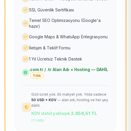
SSL Güvenlik Sertifikası
Temel SEO Optimizasyonu (Google'a
hazır)
Google Maps & WhatsApp Entegrasyonu
İletişim & Teklif Formu
1 Yıl Ücretsiz Teknik Destek
.com.tr / .tr Alan Adı + Hosting — DAHİL
Yıllık
Gizli ücret yok. Ek maliyet yok. Yılda sadece
50 USD + KDV
— alan adı, hosting ve her şey
dahil.
KDV dahil yaklaşık
2.856,51 TL
(TCMB)