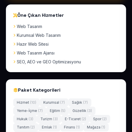
Öne Çıkan Hizmetler
Web Tasarım
Kurumsal Web Tasarım
Hazır Web Sitesi
Web Tasarım Ajansı
SEO, AEO ve GEO Optimizasyonu
Paket Kategorileri
Hizmet
(10)
Kurumsal
(7)
Sağlık
(7)
Yeme-İçme
(7)
Eğitim
(5)
Güzellik
(3)
Hukuk
(3)
Turizm
(3)
E-Ticaret
(2)
Spor
(2)
Tanıtım
(2)
Emlak
(1)
Finans
(1)
Mağaza
(1)