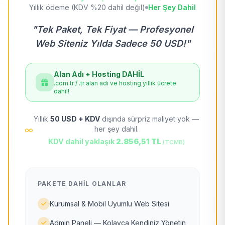
Yıllık ödeme (KDV %20 dahil değil)
Her Şey Dahil
"Tek Paket, Tek Fiyat — Profesyonel
Web Siteniz Yılda Sadece 50 USD!"
Alan Adı + Hosting DAHİL
.com.tr / .tr alan adı ve hosting yıllık ücrete
dahil!
Yıllık
50 USD + KDV
dışında sürpriz maliyet yok —
her şey dahil.
KDV dahil yaklaşık
2.856,51 TL
(TCMB)
PAKETE DAHIL OLANLAR
Kurumsal & Mobil Uyumlu Web Sitesi
Admin Paneli — Kolayca Kendiniz Yönetin