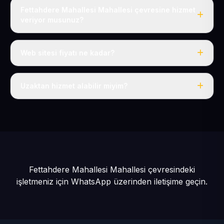
Fettahdere Mahallesi Mahallesi çevresine hizmet
veriyor musunuz?
Evet, Fettahdere Mahallesi dahil tüm Sarız ve Sarız
çevresine hizmet veriyoruz.
Web sitesi fiyatı ne kadar?
Tek fiyat: yılda 50 USD + KDV, her şey dahil.
Uzaktan hizmet alabilir miyim?
Evet, tüm sürecimiz uzaktan yürütülür; nerede olursanız
olun eksiksiz hizmet alırsınız.
Fettahdere Mahallesi Mahallesi çevresindeki
işletmeniz için
WhatsApp üzerinden iletişime geçin.