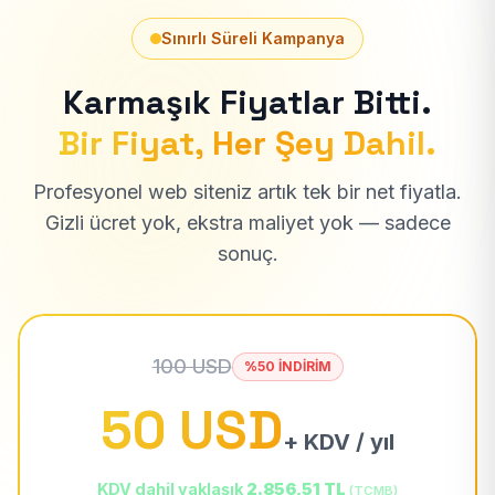
Sınırlı Süreli Kampanya
Karmaşık Fiyatlar Bitti.
Bir Fiyat, Her Şey Dahil.
Profesyonel web siteniz artık tek bir net fiyatla.
Gizli ücret yok, ekstra maliyet yok — sadece
sonuç.
100 USD
%50 İNDİRİM
50 USD
+ KDV / yıl
KDV dahil yaklaşık
2.856,51 TL
(TCMB)