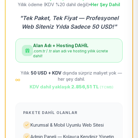
Yıllık ödeme (KDV %20 dahil değil)
Her Şey Dahil
"Tek Paket, Tek Fiyat — Profesyonel
Web Siteniz Yılda Sadece 50 USD!"
Alan Adı + Hosting DAHİL
.com.tr / .tr alan adı ve hosting yıllık ücrete
dahil!
Yıllık
50 USD + KDV
dışında sürpriz maliyet yok —
her şey dahil.
KDV dahil yaklaşık
2.856,51 TL
(TCMB)
PAKETE DAHIL OLANLAR
Kurumsal & Mobil Uyumlu Web Sitesi
Admin Paneli — Kolayca Kendiniz Yönetin