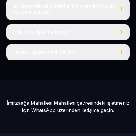
İmirzaağa Mahallesi Mahallesi çevresine hizmet
veriyor musunuz?
Evet, İmirzaağa Mahallesi dahil tüm Sarız ve Sarız
çevresine hizmet veriyoruz.
Web sitesi fiyatı ne kadar?
Tek fiyat: yılda 50 USD + KDV, her şey dahil.
Uzaktan hizmet alabilir miyim?
Evet, tüm sürecimiz uzaktan yürütülür; nerede olursanız
olun eksiksiz hizmet alırsınız.
İmirzaağa Mahallesi Mahallesi çevresindeki işletmeniz
için
WhatsApp üzerinden iletişime geçin.