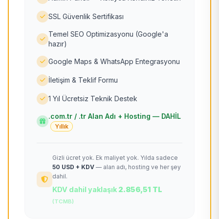
SSL Güvenlik Sertifikası
Temel SEO Optimizasyonu (Google'a
hazır)
Google Maps & WhatsApp Entegrasyonu
İletişim & Teklif Formu
1 Yıl Ücretsiz Teknik Destek
.com.tr / .tr Alan Adı + Hosting — DAHİL
Yıllık
Gizli ücret yok. Ek maliyet yok. Yılda sadece
50 USD + KDV
— alan adı, hosting ve her şey
dahil.
KDV dahil yaklaşık
2.856,51 TL
(TCMB)