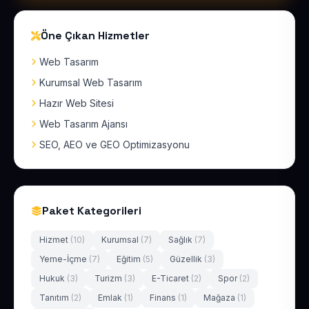
Öne Çıkan Hizmetler
Web Tasarım
Kurumsal Web Tasarım
Hazır Web Sitesi
Web Tasarım Ajansı
SEO, AEO ve GEO Optimizasyonu
Paket Kategorileri
Hizmet
(10)
Kurumsal
(7)
Sağlık
(7)
Yeme-İçme
(7)
Eğitim
(5)
Güzellik
(3)
Hukuk
(3)
Turizm
(3)
E-Ticaret
(2)
Spor
(2)
Tanıtım
(2)
Emlak
(1)
Finans
(1)
Mağaza
(1)