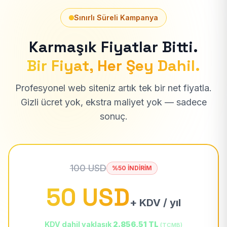
Sınırlı Süreli Kampanya
Karmaşık Fiyatlar Bitti.
Bir Fiyat, Her Şey Dahil.
Profesyonel web siteniz artık tek bir net fiyatla.
Gizli ücret yok, ekstra maliyet yok — sadece
sonuç.
100 USD
%50 İNDİRİM
50 USD
+ KDV / yıl
KDV dahil yaklaşık
2.856,51 TL
(TCMB)