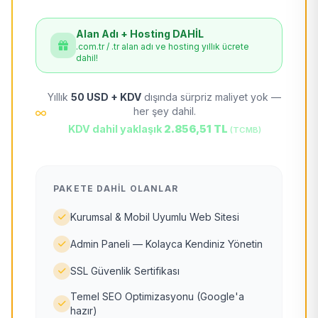
Alan Adı + Hosting DAHİL
.com.tr / .tr alan adı ve hosting yıllık ücrete
dahil!
Yıllık
50 USD + KDV
dışında sürpriz maliyet yok —
her şey dahil.
KDV dahil yaklaşık
2.856,51 TL
(TCMB)
PAKETE DAHIL OLANLAR
Kurumsal & Mobil Uyumlu Web Sitesi
Admin Paneli — Kolayca Kendiniz Yönetin
SSL Güvenlik Sertifikası
Temel SEO Optimizasyonu (Google'a
hazır)