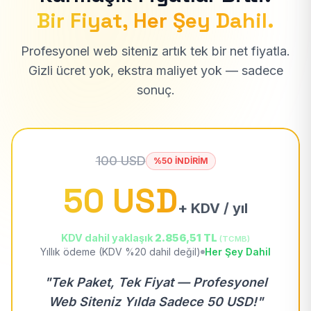
Bir Fiyat, Her Şey Dahil.
Profesyonel web siteniz artık tek bir net fiyatla.
Gizli ücret yok, ekstra maliyet yok — sadece
sonuç.
100 USD
%50 İNDİRİM
50 USD
+ KDV / yıl
KDV dahil yaklaşık
2.856,51 TL
(TCMB)
Yıllık ödeme (KDV %20 dahil değil)
Her Şey Dahil
"Tek Paket, Tek Fiyat — Profesyonel
Web Siteniz Yılda Sadece 50 USD!"