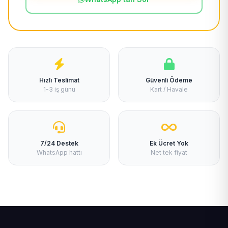
Hızlı Teslimat
Güvenli Ödeme
1-3 iş günü
Kart / Havale
7/24 Destek
Ek Ücret Yok
WhatsApp hattı
Net tek fiyat