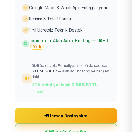
Google Maps & WhatsApp Entegrasyonu
İletişim & Teklif Formu
1 Yıl Ücretsiz Teknik Destek
.com.tr / .tr Alan Adı + Hosting — DAHİL
Yıllık
Gizli ücret yok. Ek maliyet yok. Yılda sadece
50 USD + KDV
— alan adı, hosting ve her şey
dahil.
KDV dahil yaklaşık
2.856,51 TL
(TCMB)
Hemen Başlayalım
WhatsApp'tan Sor