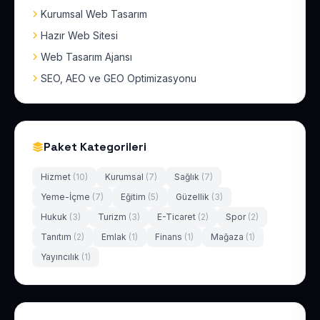
Kurumsal Web Tasarım
Hazır Web Sitesi
Web Tasarım Ajansı
SEO, AEO ve GEO Optimizasyonu
Paket Kategorileri
Hizmet
(10)
Kurumsal
(7)
Sağlık
(7)
Yeme-İçme
(7)
Eğitim
(5)
Güzellik
(3)
Hukuk
(3)
Turizm
(3)
E-Ticaret
(2)
Spor
(2)
Tanıtım
(2)
Emlak
(1)
Finans
(1)
Mağaza
(1)
Yayıncılık
(1)