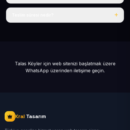
Tek fiyat: yılda 50 USD + KDV, her şey dahil.
Teslim süresi nedir?
İçerikleriniz hazır olduğunda siteniz 1-3 iş günü içinde
yayına alınır.
Talas Köyler için web sitenizi başlatmak üzere
WhatsApp üzerinden iletişime geçin.
Kral
Tasarım