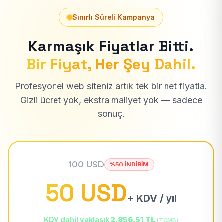
Sınırlı Süreli Kampanya
Karmaşık Fiyatlar Bitti.
Bir Fiyat, Her Şey Dahil.
Profesyonel web siteniz artık tek bir net fiyatla.
Gizli ücret yok, ekstra maliyet yok — sadece
sonuç.
100 USD
%50 İNDİRİM
50 USD
+ KDV / yıl
KDV dahil yaklaşık
2.856,51 TL
(TCMB)