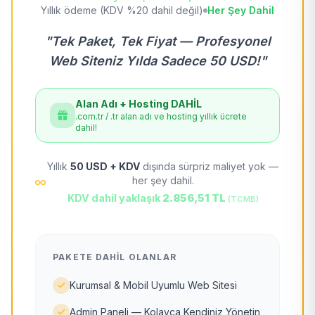
Yıllık ödeme (KDV %20 dahil değil)
Her Şey Dahil
"Tek Paket, Tek Fiyat — Profesyonel
Web Siteniz Yılda Sadece 50 USD!"
Alan Adı + Hosting DAHİL
.com.tr / .tr alan adı ve hosting yıllık ücrete
dahil!
Yıllık
50 USD + KDV
dışında sürpriz maliyet yok —
her şey dahil.
KDV dahil yaklaşık
2.856,51 TL
(TCMB)
PAKETE DAHIL OLANLAR
Kurumsal & Mobil Uyumlu Web Sitesi
Admin Paneli — Kolayca Kendiniz Yönetin