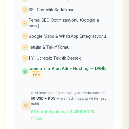
SSL Güvenlik Sertifikası
Temel SEO Optimizasyonu (Google'a
hazır)
Google Maps & WhatsApp Entegrasyonu
İletişim & Teklif Formu
1 Yıl Ücretsiz Teknik Destek
.com.tr / .tr Alan Adı + Hosting — DAHİL
Yıllık
Gizli ücret yok. Ek maliyet yok. Yılda sadece
50 USD + KDV
— alan adı, hosting ve her şey
dahil.
KDV dahil yaklaşık
2.856,51 TL
(TCMB)