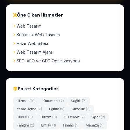
Öne Çıkan Hizmetler
Web Tasarım
Kurumsal Web Tasarım
Hazır Web Sitesi
Web Tasarım Ajansı
SEO, AEO ve GEO Optimizasyonu
Paket Kategorileri
Hizmet
(10)
Kurumsal
(7)
Sağlık
(7)
Yeme-İçme
(7)
Eğitim
(5)
Güzellik
(3)
Hukuk
(3)
Turizm
(3)
E-Ticaret
(2)
Spor
(2)
Tanıtım
(2)
Emlak
(1)
Finans
(1)
Mağaza
(1)