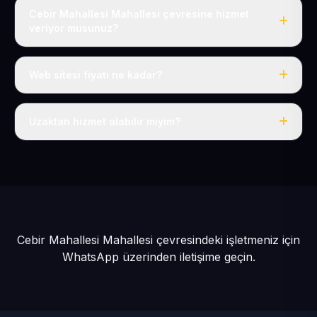
Cebir Mahallesi Mahallesi çevresine hizmet
veriyor musunuz?
Evet, Cebir Mahallesi dahil tüm Talas Köyler ve Talas
çevresine hizmet veriyoruz.
Web sitesi fiyatı ne kadar?
Tek fiyat: yılda 50 USD + KDV, her şey dahil.
Uzaktan hizmet alabilir miyim?
Evet, tüm sürecimiz uzaktan yürütülür; nerede olursanız
olun eksiksiz hizmet alırsınız.
Cebir Mahallesi Mahallesi çevresindeki işletmeniz için
WhatsApp üzerinden iletişime geçin.