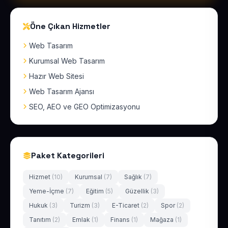
Öne Çıkan Hizmetler
Web Tasarım
Kurumsal Web Tasarım
Hazır Web Sitesi
Web Tasarım Ajansı
SEO, AEO ve GEO Optimizasyonu
Paket Kategorileri
Hizmet
(10)
Kurumsal
(7)
Sağlık
(7)
Yeme-İçme
(7)
Eğitim
(5)
Güzellik
(3)
Hukuk
(3)
Turizm
(3)
E-Ticaret
(2)
Spor
(2)
Tanıtım
(2)
Emlak
(1)
Finans
(1)
Mağaza
(1)