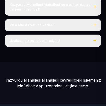
Yazyurdu Mahallesi Mahallesi çevresine hizmet
veriyor musunuz?
Evet, Yazyurdu Mahallesi dahil tüm Talas Köyler ve
Talas çevresine hizmet veriyoruz.
Web sitesi fiyatı ne kadar?
Tek fiyat: yılda 50 USD + KDV, her şey dahil.
Uzaktan hizmet alabilir miyim?
Evet, tüm sürecimiz uzaktan yürütülür; nerede olursanız
olun eksiksiz hizmet alırsınız.
Yazyurdu Mahallesi Mahallesi çevresindeki işletmeniz
için
WhatsApp üzerinden iletişime geçin.