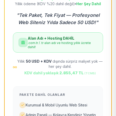
Yıllık ödeme (KDV %20 dahil değil)
Her Şey Dahil
"Tek Paket, Tek Fiyat — Profesyonel
Web Siteniz Yılda Sadece 50 USD!"
Alan Adı + Hosting DAHİL
.com.tr / .tr alan adı ve hosting yıllık ücrete
dahil!
Yıllık
50 USD + KDV
dışında sürpriz maliyet yok —
her şey dahil.
KDV dahil yaklaşık
2.855,47 TL
(TCMB)
PAKETE DAHIL OLANLAR
Kurumsal & Mobil Uyumlu Web Sitesi
Admin Paneli — Kolayca Kendiniz Yönetin