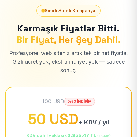
Sınırlı Süreli Kampanya
Karmaşık Fiyatlar Bitti.
Bir Fiyat, Her Şey Dahil.
Profesyonel web siteniz artık tek bir net fiyatla.
Gizli ücret yok, ekstra maliyet yok — sadece
sonuç.
100 USD
%50 İNDİRİM
50 USD
+ KDV / yıl
KDV dahil yaklaşık
2.855,47 TL
(TCMB)