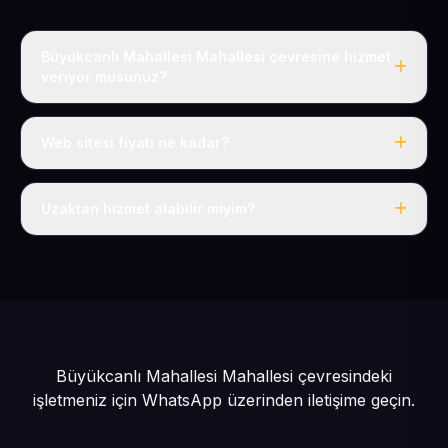
Büyükcanlı Mahallesi Mahallesi çevresine hizmet
veriyor musunuz?
Evet, Büyükcanlı Mahallesi dahil tüm Tomarza ve
Tomarza çevresine hizmet veriyoruz.
Web sitesi fiyatı ne kadar?
Tek fiyat: yılda 50 USD + KDV, her şey dahil.
Uzaktan hizmet alabilir miyim?
Evet, tüm sürecimiz uzaktan yürütülür; nerede olursanız
olun eksiksiz hizmet alırsınız.
Büyükcanlı Mahallesi Mahallesi çevresindeki
işletmeniz için
WhatsApp üzerinden iletişime geçin.