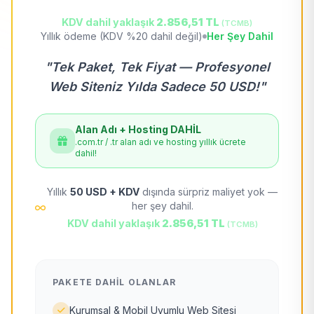
KDV dahil yaklaşık
2.856,51 TL
(TCMB)
Yıllık ödeme (KDV %20 dahil değil)
Her Şey Dahil
"Tek Paket, Tek Fiyat — Profesyonel
Web Siteniz Yılda Sadece 50 USD!"
Alan Adı + Hosting DAHİL
.com.tr / .tr alan adı ve hosting yıllık ücrete
dahil!
Yıllık
50 USD + KDV
dışında sürpriz maliyet yok —
her şey dahil.
KDV dahil yaklaşık
2.856,51 TL
(TCMB)
PAKETE DAHIL OLANLAR
Kurumsal & Mobil Uyumlu Web Sitesi