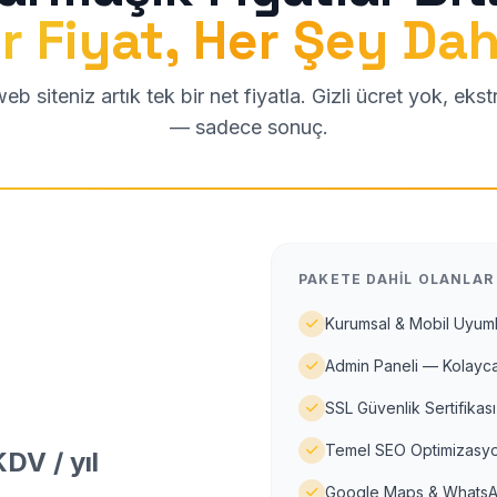
r Fiyat, Her Şey Dah
b siteniz artık tek bir net fiyatla. Gizli ücret yok, eks
— sadece sonuç.
PAKETE DAHIL OLANLAR
Kurumsal & Mobil Uyuml
Admin Paneli — Kolayca
SSL Güvenlik Sertifikası
Temel SEO Optimizasyo
DV / yıl
Google Maps & WhatsA