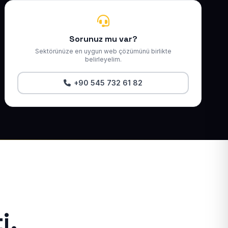
Sorunuz mu var?
Sektörünüze en uygun web çözümünü birlikte
belirleyelim.
+90 545 732 61 82
i.