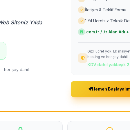
İletişim & Teklif Formu
1 Yıl Ücretsiz Teknik D
Web Siteniz Yılda
.com.tr / .tr Alan Adı
Gizli ücret yok. Ek maliy
!
hosting ve her şey dahil.
KDV dahil yaklaşık
2
— her şey dahil.
Hemen Başlayalı