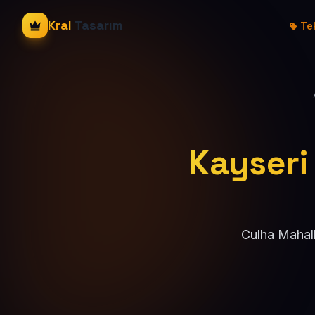
Kral
Tasarım
Tek
Kayseri
Culha Mahall