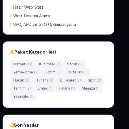
Hazır Web Sitesi
Web Tasarım Ajansı
SEO, AEO ve GEO Optimizasyonu
Paket Kategorileri
Hizmet
(10)
Kurumsal
(7)
Sağlık
(7)
Yeme-İçme
(7)
Eğitim
(5)
Güzellik
(3)
Hukuk
(3)
Turizm
(3)
E-Ticaret
(2)
Spor
(2)
Tanıtım
(2)
Emlak
(1)
Finans
(1)
Mağaza
(1)
Yayıncılık
(1)
Son Yazılar