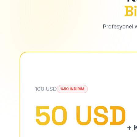
Bi
Profesyonel we
100 USD
%50 İNDİRİM
50 USD
+ K