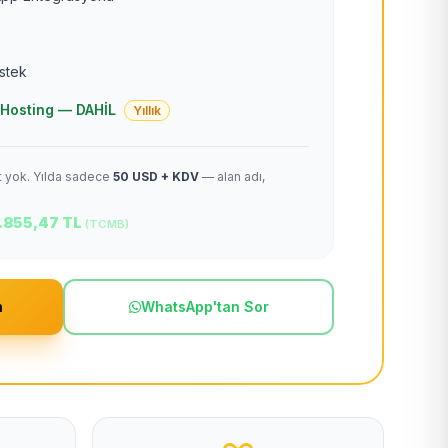
estek
 + Hosting — DAHİL
Yıllık
et yok. Yılda sadece
50 USD + KDV
— alan adı,
.855,47 TL
(TCMB)
m
WhatsApp'tan Sor