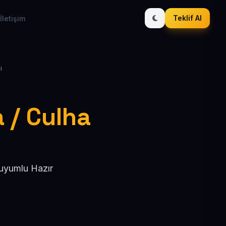
Teklif Al
İletişim
i
 / Culha
 uyumlu Hazır