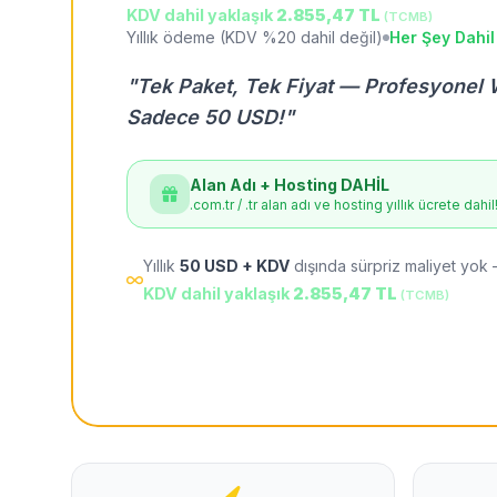
KDV dahil yaklaşık
2.855,47 TL
(TCMB)
Yıllık ödeme (KDV %20 dahil değil)
Her Şey Dahil
"Tek Paket, Tek Fiyat — Profesyonel 
Sadece 50 USD!"
Alan Adı + Hosting DAHİL
.com.tr / .tr alan adı ve hosting yıllık ücrete dahil
Yıllık
50 USD + KDV
dışında sürpriz maliyet yok 
KDV dahil yaklaşık
2.855,47 TL
(TCMB)