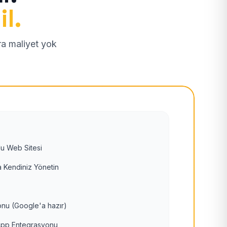
il.
tra maliyet yok
u Web Sitesi
 Kendiniz Yönetin
nu (Google'a hazır)
pp Entegrasyonu