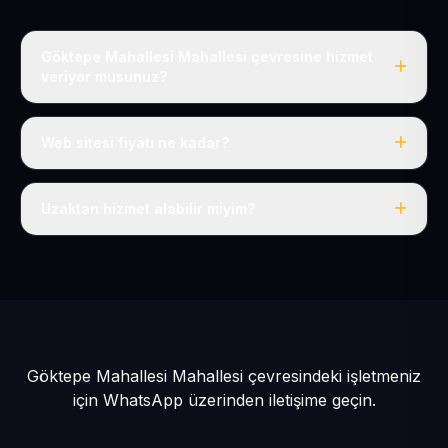
Göktepe Mahallesi Mahallesi çevresine hizmet
veriyor musunuz?
Evet, Göktepe Mahallesi dahil tüm Tomarza ve
Tomarza çevresine hizmet veriyoruz.
Web sitesi fiyatı ne kadar?
Tek fiyat: yılda 50 USD + KDV, her şey dahil.
Uzaktan hizmet alabilir miyim?
Evet, tüm sürecimiz uzaktan yürütülür; nerede olursanız
olun eksiksiz hizmet alırsınız.
Göktepe Mahallesi Mahallesi çevresindeki işletmeniz
için
WhatsApp üzerinden iletişime geçin.