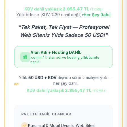
KDV dahil yaklaşık
2.855,47 TL
(TCMB)
Yıllık ödeme (KDV %20 dahil değil)
Her Şey Dahil
"Tek Paket, Tek Fiyat — Profesyonel
Web Siteniz Yılda Sadece 50 USD!"
Alan Adı + Hosting DAHİL
.com.tr / .tr alan adı ve hosting yıllık ücrete
dahil!
Yıllık
50 USD + KDV
dışında sürpriz maliyet yok —
her şey dahil.
KDV dahil yaklaşık
2.855,47 TL
(TCMB)
PAKETE DAHIL OLANLAR
Kurumsal & Mobil Uyumlu Web Sitesi