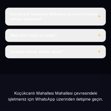
Küçükcanlı Mahallesi Mahallesi çevresine hizmet
veriyor musunuz?
Evet, Küçükcanlı Mahallesi dahil tüm Tomarza ve
Tomarza çevresine hizmet veriyoruz.
Web sitesi fiyatı ne kadar?
Tek fiyat: yılda 50 USD + KDV, her şey dahil.
Uzaktan hizmet alabilir miyim?
Evet, tüm sürecimiz uzaktan yürütülür; nerede olursanız
olun eksiksiz hizmet alırsınız.
Küçükcanlı Mahallesi Mahallesi çevresindeki
işletmeniz için
WhatsApp üzerinden iletişime geçin.