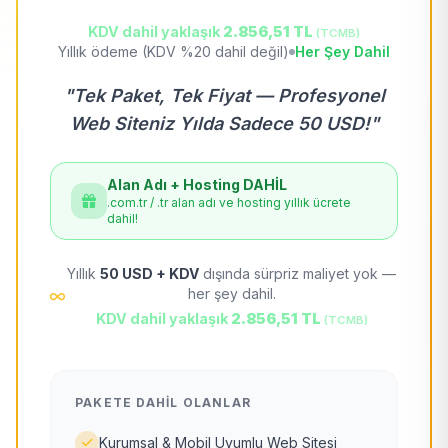
KDV dahil yaklaşık
2.856,51 TL
(TCMB)
Yıllık ödeme (KDV %20 dahil değil)
Her Şey Dahil
"Tek Paket, Tek Fiyat — Profesyonel
Web Siteniz Yılda Sadece 50 USD!"
Alan Adı + Hosting DAHİL
.com.tr / .tr alan adı ve hosting yıllık ücrete
dahil!
Yıllık
50 USD + KDV
dışında sürpriz maliyet yok —
her şey dahil.
KDV dahil yaklaşık
2.856,51 TL
(TCMB)
PAKETE DAHIL OLANLAR
Kurumsal & Mobil Uyumlu Web Sitesi