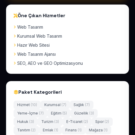
Öne Çıkan Hizmetler
Web Tasarım
Kurumsal Web Tasarım
Hazır Web Sitesi
Web Tasarım Ajansı
SEO, AEO ve GEO Optimizasyonu
Paket Kategorileri
Hizmet
(10)
Kurumsal
(7)
Sağlık
(7)
Yeme-İçme
(7)
Eğitim
(5)
Güzellik
(3)
Hukuk
(3)
Turizm
(3)
E-Ticaret
(2)
Spor
(2)
Tanıtım
(2)
Emlak
(1)
Finans
(1)
Mağaza
(1)