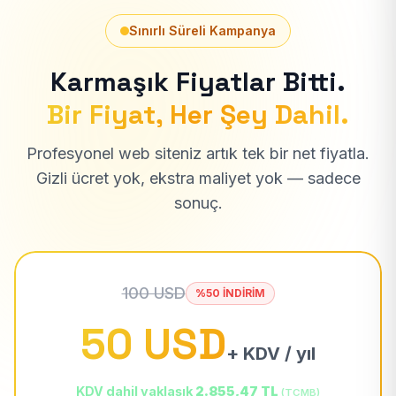
Sınırlı Süreli Kampanya
Karmaşık Fiyatlar Bitti.
Bir Fiyat, Her Şey Dahil.
Profesyonel web siteniz artık tek bir net fiyatla.
Gizli ücret yok, ekstra maliyet yok — sadece
sonuç.
100 USD
%50 İNDİRİM
50 USD
+ KDV / yıl
KDV dahil yaklaşık
2.855,47 TL
(TCMB)