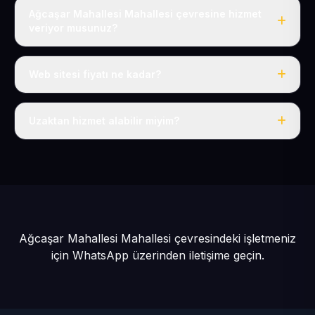
Ağcaşar Mahallesi Mahallesi çevresine hizmet
veriyor musunuz?
Evet, Ağcaşar Mahallesi dahil tüm Yahyalı ve Yahyalı
çevresine hizmet veriyoruz.
Web sitesi fiyatı ne kadar?
Tek fiyat: yılda 50 USD + KDV, her şey dahil.
Uzaktan hizmet alabilir miyim?
Evet, tüm sürecimiz uzaktan yürütülür; nerede olursanız
olun eksiksiz hizmet alırsınız.
Ağcaşar Mahallesi Mahallesi çevresindeki işletmeniz
için
WhatsApp üzerinden iletişime geçin.