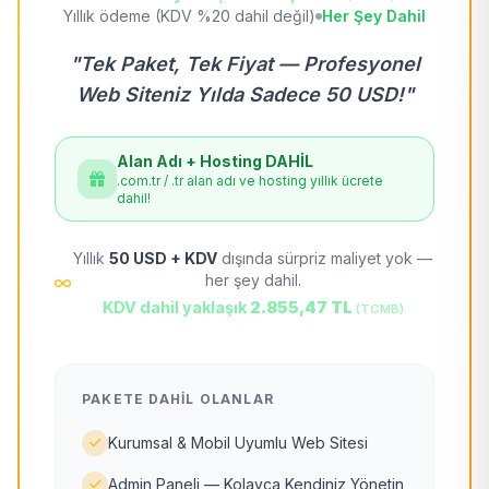
Yıllık ödeme (KDV %20 dahil değil)
Her Şey Dahil
"Tek Paket, Tek Fiyat — Profesyonel
Web Siteniz Yılda Sadece 50 USD!"
Alan Adı + Hosting DAHİL
.com.tr / .tr alan adı ve hosting yıllık ücrete
dahil!
Yıllık
50 USD + KDV
dışında sürpriz maliyet yok —
her şey dahil.
KDV dahil yaklaşık
2.855,47 TL
(TCMB)
PAKETE DAHIL OLANLAR
Kurumsal & Mobil Uyumlu Web Sitesi
Admin Paneli — Kolayca Kendiniz Yönetin