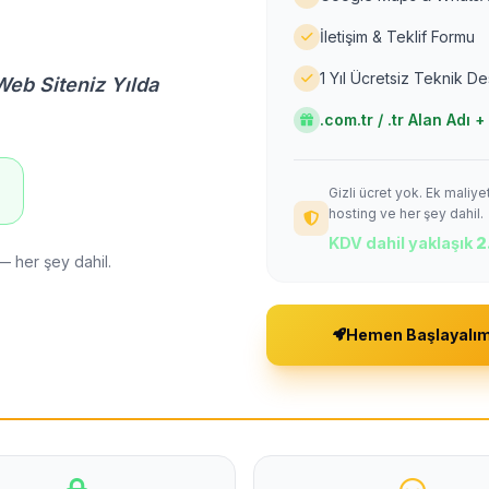
İletişim & Teklif Formu
1 Yıl Ücretsiz Teknik D
Web Siteniz Yılda
.com.tr / .tr Alan Adı
Gizli ücret yok. Ek maliy
!
hosting ve her şey dahil.
KDV dahil yaklaşık
2
— her şey dahil.
Hemen Başlayalı