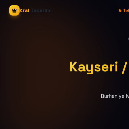
Kral
Tasarım
Tek
Kayseri /
Burhaniye M