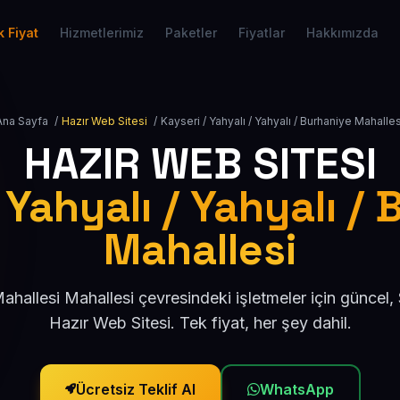
 Fiyat
Hizmetlerimiz
Paketler
Fiyatlar
Hakkımızda
Ana Sayfa
/
Hazır Web Sitesi
/
Kayseri / Yahyalı / Yahyalı / Burhaniye Mahalles
HAZIR WEB SITESI
 Yahyalı / Yahyalı /
Mahallesi
ahallesi Mahallesi çevresindeki işletmeler için güncel
Hazır Web Sitesi. Tek fiyat, her şey dahil.
Ücretsiz Teklif Al
WhatsApp