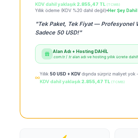
KDV dahil yaklaşık
2.855,47 TL
(TCMB)
Yıllık ödeme (KDV %20 dahil değil)
Her Şey Dahil
"Tek Paket, Tek Fiyat — Profesyonel 
Sadece 50 USD!"
Alan Adı + Hosting DAHİL
.com.tr / .tr alan adı ve hosting yıllık ücrete dahil
Yıllık
50 USD + KDV
dışında sürpriz maliyet yok 
KDV dahil yaklaşık
2.855,47 TL
(TCMB)