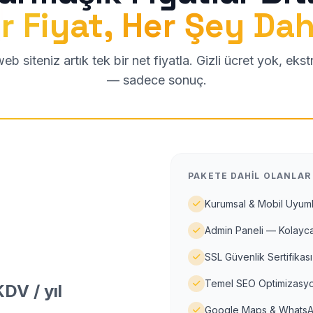
r Fiyat, Her Şey Dah
b siteniz artık tek bir net fiyatla. Gizli ücret yok, eks
— sadece sonuç.
PAKETE DAHIL OLANLAR
Kurumsal & Mobil Uyuml
Admin Paneli — Kolayca
SSL Güvenlik Sertifikası
Temel SEO Optimizasyo
DV / yıl
Google Maps & WhatsA