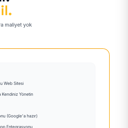
il.
tra maliyet yok
u Web Sitesi
 Kendiniz Yönetin
nu (Google'a hazır)
pp Entegrasyonu