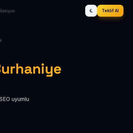
Teklif Al
İletişim
i
 Burhaniye
, SEO uyumlu