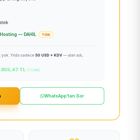
estek
 + Hosting — DAHİL
Yıllık
et yok. Yılda sadece
50 USD + KDV
— alan adı,
.855,47 TL
(TCMB)
m
WhatsApp'tan Sor