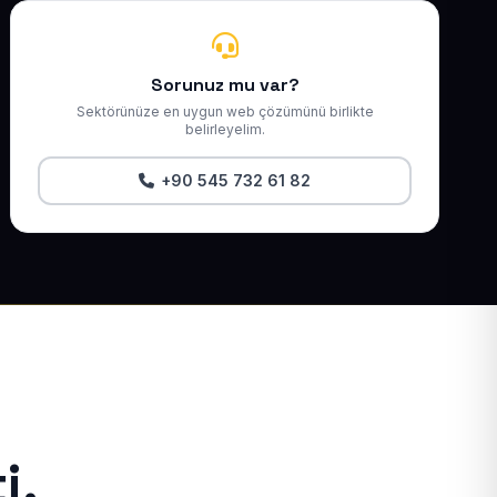
Sorunuz mu var?
Sektörünüze en uygun web çözümünü birlikte
belirleyelim.
+90 545 732 61 82
i.