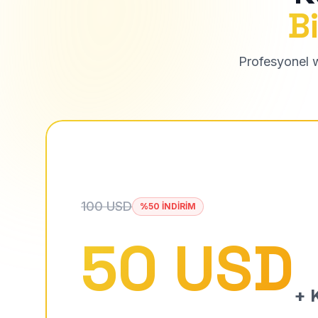
Bi
Profesyonel we
100 USD
%50 İNDİRİM
50 USD
+ K