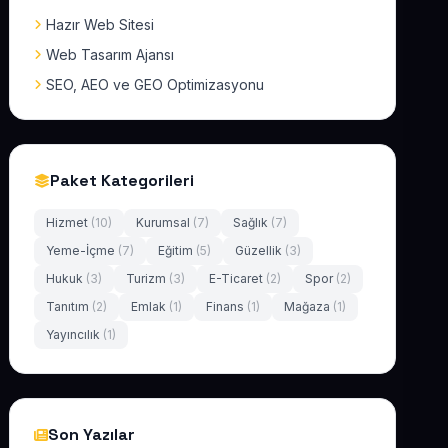
Hazır Web Sitesi
Web Tasarım Ajansı
SEO, AEO ve GEO Optimizasyonu
Paket Kategorileri
Hizmet
(10)
Kurumsal
(7)
Sağlık
(7)
Yeme-İçme
(7)
Eğitim
(5)
Güzellik
(3)
Hukuk
(3)
Turizm
(3)
E-Ticaret
(2)
Spor
(2)
Tanıtım
(2)
Emlak
(1)
Finans
(1)
Mağaza
(1)
Yayıncılık
(1)
Son Yazılar