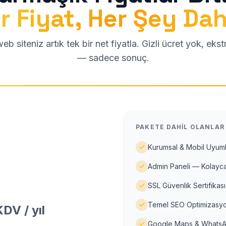
r Fiyat, Her Şey Dah
b siteniz artık tek bir net fiyatla. Gizli ücret yok, eks
— sadece sonuç.
PAKETE DAHIL OLANLAR
Kurumsal & Mobil Uyuml
Admin Paneli — Kolayca
SSL Güvenlik Sertifikası
Temel SEO Optimizasyo
DV / yıl
Google Maps & WhatsA