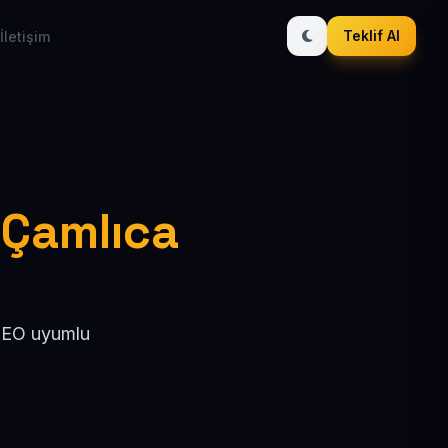
Teklif Al
İletişim
/ Çamlıca
 SEO uyumlu