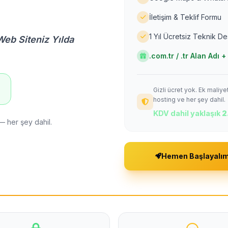
İletişim & Teklif Formu
1 Yıl Ücretsiz Teknik D
Web Siteniz Yılda
.com.tr / .tr Alan Adı
Gizli ücret yok. Ek maliy
!
hosting ve her şey dahil.
KDV dahil yaklaşık
2
— her şey dahil.
Hemen Başlayalı