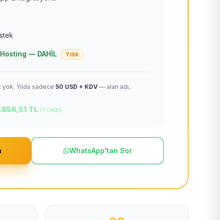
estek
 + Hosting — DAHİL
Yıllık
et yok. Yılda sadece
50 USD + KDV
— alan adı,
.856,51 TL
(TCMB)
m
WhatsApp'tan Sor