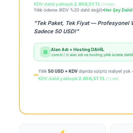
KDV dahil yaklaşık
2.856,51 TL
(TCMB)
Yıllık ödeme (KDV %20 dahil değil)
Her Şey Dahil
"Tek Paket, Tek Fiyat — Profesyonel 
Sadece 50 USD!"
Alan Adı + Hosting DAHİL
.com.tr / .tr alan adı ve hosting yıllık ücrete dahil
Yıllık
50 USD + KDV
dışında sürpriz maliyet yok 
KDV dahil yaklaşık
2.856,51 TL
(TCMB)