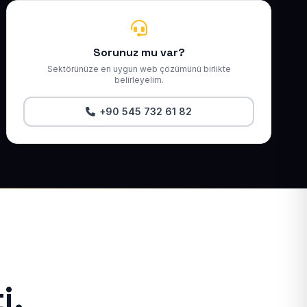
Sorunuz mu var?
Sektörünüze en uygun web çözümünü birlikte
belirleyelim.
+90 545 732 61 82
i.