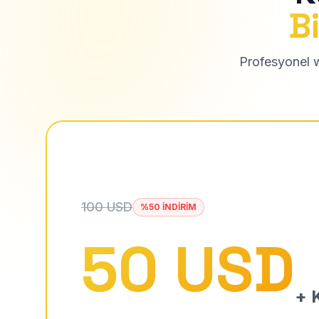
Bi
Profesyonel we
100 USD
%50 İNDİRİM
50 USD
+ K