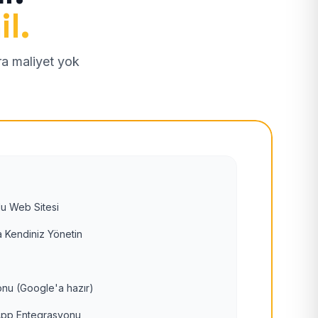
il.
tra maliyet yok
u Web Sitesi
 Kendiniz Yönetin
nu (Google'a hazır)
pp Entegrasyonu