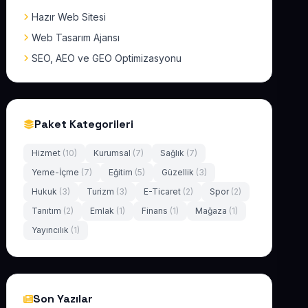
Hazır Web Sitesi
Web Tasarım Ajansı
SEO, AEO ve GEO Optimizasyonu
Paket Kategorileri
Hizmet
(10)
Kurumsal
(7)
Sağlık
(7)
Yeme-İçme
(7)
Eğitim
(5)
Güzellik
(3)
Hukuk
(3)
Turizm
(3)
E-Ticaret
(2)
Spor
(2)
Tanıtım
(2)
Emlak
(1)
Finans
(1)
Mağaza
(1)
Yayıncılık
(1)
Son Yazılar