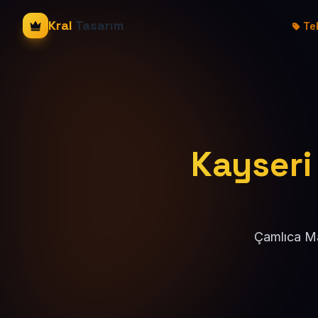
Kral
Tasarım
Tek
Kayseri 
Çamlıca Ma