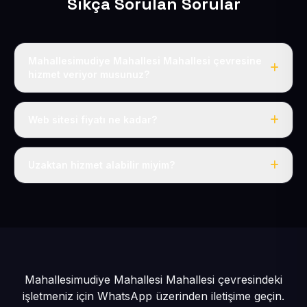
Sıkça Sorulan Sorular
Mahallesimudiye Mahallesi Mahallesi çevresine
hizmet veriyor musunuz?
Evet, Mahallesimudiye Mahallesi dahil tüm Yeşilhisar ve
Yeşilhisar çevresine hizmet veriyoruz.
Web sitesi fiyatı ne kadar?
Tek fiyat: yılda 50 USD + KDV, her şey dahil.
Uzaktan hizmet alabilir miyim?
Evet, tüm sürecimiz uzaktan yürütülür; nerede olursanız
olun eksiksiz hizmet alırsınız.
Mahallesimudiye Mahallesi Mahallesi çevresindeki
işletmeniz için
WhatsApp üzerinden iletişime geçin.