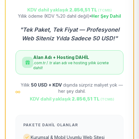
KDV dahil yaklaşık
2.856,51 TL
(TCMB)
Yıllık ödeme (KDV %20 dahil değil)
Her Şey Dahil
"Tek Paket, Tek Fiyat — Profesyonel
Web Siteniz Yılda Sadece 50 USD!"
Alan Adı + Hosting DAHİL
.com.tr / .tr alan adı ve hosting yıllık ücrete
dahil!
Yıllık
50 USD + KDV
dışında sürpriz maliyet yok —
her şey dahil.
KDV dahil yaklaşık
2.856,51 TL
(TCMB)
PAKETE DAHIL OLANLAR
Kurumsal & Mobil Uyumlu Web Sitesi