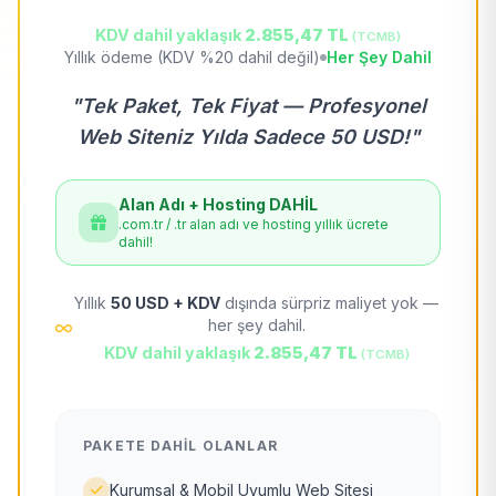
KDV dahil yaklaşık
2.855,47 TL
(TCMB)
Yıllık ödeme (KDV %20 dahil değil)
Her Şey Dahil
"Tek Paket, Tek Fiyat — Profesyonel
Web Siteniz Yılda Sadece 50 USD!"
Alan Adı + Hosting DAHİL
.com.tr / .tr alan adı ve hosting yıllık ücrete
dahil!
Yıllık
50 USD + KDV
dışında sürpriz maliyet yok —
her şey dahil.
KDV dahil yaklaşık
2.855,47 TL
(TCMB)
PAKETE DAHIL OLANLAR
Kurumsal & Mobil Uyumlu Web Sitesi