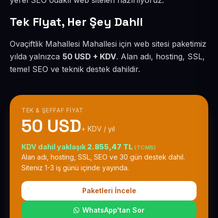
yerel SEO odaklı web siteleri hazırlıyoruz.
Tek Fiyat, Her Şey Dahil
Ovaçiftlik Mahallesi Mahallesi için web sitesi paketimiz
yılda yalnızca
50 USD + KDV
. Alan adı, hosting, SSL,
temel SEO ve teknik destek dahildir.
TEK & ŞEFFAF FIYAT
50 USD
+ KDV / yıl
KDV dahil yaklaşık
2.855,47 TL
(TCMB)
Alan adı, hosting, SSL, SEO ve 30 gün destek dahil.
Siteniz 1-3 iş günü içinde yayında.
Paketleri İncele
WhatsApp'tan Sor