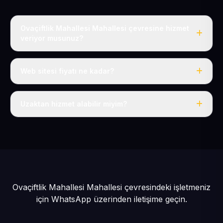
Ovaçiftlik Mahallesi Mahallesi çevresine hizmet
veriyor musunuz?
Evet, Ovaçiftlik Mahallesi dahil tüm Yeşilhisar ve
Yeşilhisar çevresine hizmet veriyoruz.
Web sitesi fiyatı ne kadar?
Tek fiyat: yılda 50 USD + KDV, her şey dahil.
Uzaktan hizmet alabilir miyim?
Evet, tüm sürecimiz uzaktan yürütülür; nerede olursanız
olun eksiksiz hizmet alırsınız.
Ovaçiftlik Mahallesi Mahallesi çevresindeki işletmeniz
için
WhatsApp üzerinden iletişime geçin.