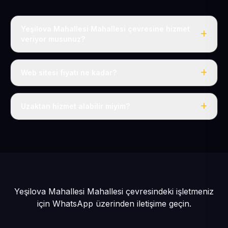
Yeşilova Mahallesi Mahallesi çevresine hizmet
veriyor musunuz?
Evet, Yeşilova Mahallesi dahil tüm Yeşilhisar ve
Yeşilhisar çevresine hizmet veriyoruz.
Web sitesi fiyatı ne kadar?
Tek fiyat: yılda 50 USD + KDV, her şey dahil.
Uzaktan hizmet alabilir miyim?
Evet, tüm sürecimiz uzaktan yürütülür; nerede olursanız
olun eksiksiz hizmet alırsınız.
Yeşilova Mahallesi Mahallesi çevresindeki işletmeniz
için
WhatsApp üzerinden iletişime geçin.