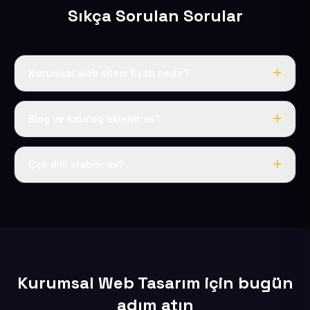
Sıkça Sorulan Sorular
Kurumsal web sitesi fiyatı nedir?
Yıllık 50 USD + KDV tek fiyat; alan adı, hosting, SSL ve
SEO dahildir.
Blog ve katalog eklenir mi?
Evet, kurumsal paketlerde blog, ürün/hizmet kataloğu
ve teklif formu mevcuttur.
Çok dilli olabilir mi?
Altyapımız TR/EN gibi çok dilli kullanıma uygundur.
Kurumsal Web Tasarım için bugün
adım atın