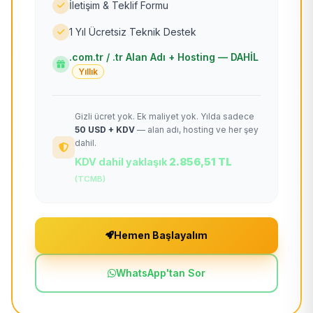
İletişim & Teklif Formu
1 Yıl Ücretsiz Teknik Destek
.com.tr / .tr Alan Adı + Hosting — DAHİL
Yıllık
Gizli ücret yok. Ek maliyet yok. Yılda sadece
50 USD + KDV
— alan adı, hosting ve her şey
dahil.
KDV dahil yaklaşık
2.856,51 TL
(TCMB)
Hemen Başlayalım
WhatsApp'tan Sor