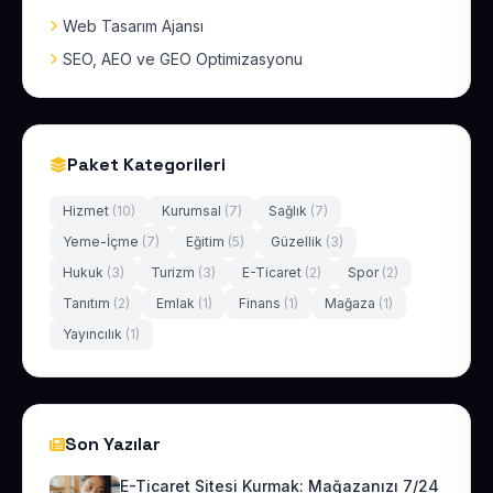
Web Tasarım Ajansı
SEO, AEO ve GEO Optimizasyonu
Paket Kategorileri
Hizmet
(10)
Kurumsal
(7)
Sağlık
(7)
Yeme-İçme
(7)
Eğitim
(5)
Güzellik
(3)
Hukuk
(3)
Turizm
(3)
E-Ticaret
(2)
Spor
(2)
Tanıtım
(2)
Emlak
(1)
Finans
(1)
Mağaza
(1)
Yayıncılık
(1)
Son Yazılar
E-Ticaret Sitesi Kurmak: Mağazanızı 7/24