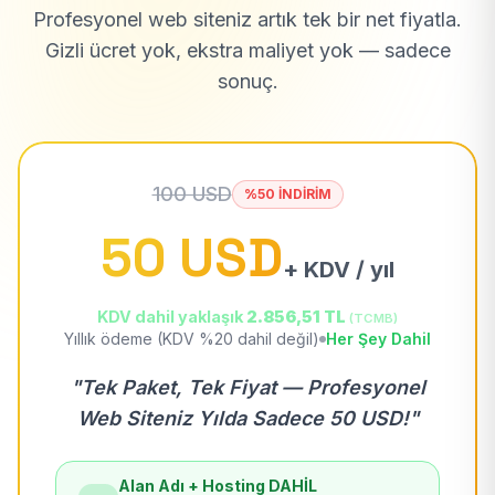
Profesyonel web siteniz artık tek bir net fiyatla.
Gizli ücret yok, ekstra maliyet yok — sadece
sonuç.
100 USD
%50 İNDİRİM
50 USD
+ KDV / yıl
KDV dahil yaklaşık
2.856,51 TL
(TCMB)
Yıllık ödeme (KDV %20 dahil değil)
Her Şey Dahil
"Tek Paket, Tek Fiyat — Profesyonel
Web Siteniz Yılda Sadece 50 USD!"
Alan Adı + Hosting DAHİL