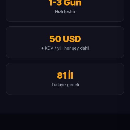
1-3 Gün
Hızlı teslim
50 USD
+ KDV / yıl · her şey dahil
81 İl
Türkiye geneli