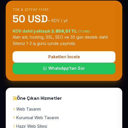
TEK & ŞEFFAF FIYAT
50 USD
+ KDV / yıl
KDV dahil yaklaşık
2.856,51 TL
(TCMB)
Alan adı, hosting, SSL, SEO ve 30 gün destek dahil.
Siteniz 1-3 iş günü içinde yayında.
Paketleri İncele
WhatsApp'tan Sor
Öne Çıkan Hizmetler
Web Tasarım
Kurumsal Web Tasarım
Hazır Web Sitesi