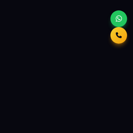
Kral
Tasarım
Türkiye geneline hizmet veren web tasarım ajansı.
İşletmenize özel hazır web sitesi ve kurumsal web
tasarımını alan adı, hosting, SSL ve temel SEO dahil yıllık
50 USD + KDV
tek fiyatla, 1-3 iş günü içinde yayına
alıyoruz.
KDV dahil yaklaşık
2.856,51 TL
(TCMB)