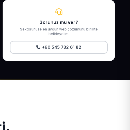
Sorunuz mu var?
Sektörünüze en uygun web çözümünü birlikte
belirleyelim.
+90 545 732 61 82
i.