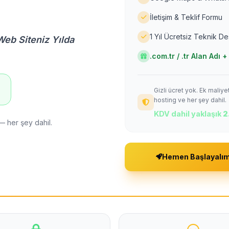
İletişim & Teklif Formu
1 Yıl Ücretsiz Teknik D
Web Siteniz Yılda
.com.tr / .tr Alan Adı
Gizli ücret yok. Ek maliy
!
hosting ve her şey dahil.
KDV dahil yaklaşık
2
— her şey dahil.
Hemen Başlayalı