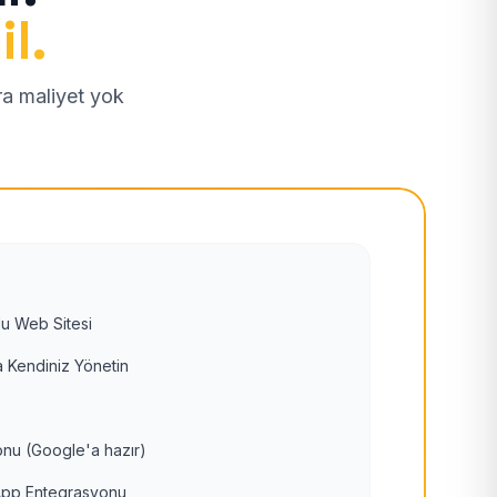
il.
tra maliyet yok
u Web Sitesi
 Kendiniz Yönetin
nu (Google'a hazır)
pp Entegrasyonu