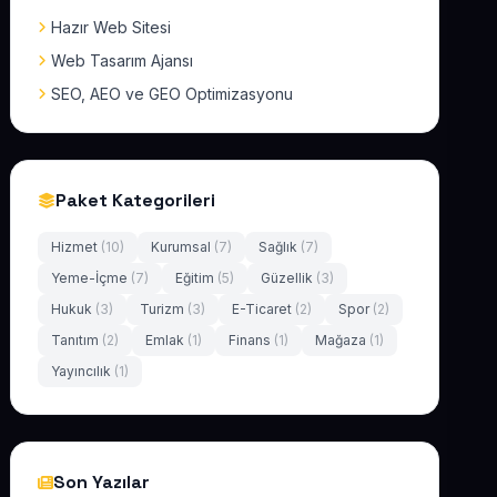
Hazır Web Sitesi
Web Tasarım Ajansı
SEO, AEO ve GEO Optimizasyonu
Paket Kategorileri
Hizmet
(10)
Kurumsal
(7)
Sağlık
(7)
Yeme-İçme
(7)
Eğitim
(5)
Güzellik
(3)
Hukuk
(3)
Turizm
(3)
E-Ticaret
(2)
Spor
(2)
Tanıtım
(2)
Emlak
(1)
Finans
(1)
Mağaza
(1)
Yayıncılık
(1)
Son Yazılar