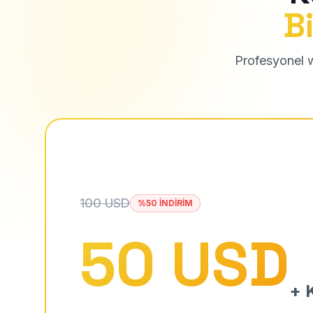
Bi
Profesyonel we
100 USD
%50 İNDİRİM
50 USD
+ K