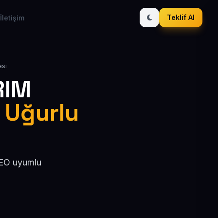
Teklif Al
İletişim
esi
RIM
/ Uğurlu
 SEO uyumlu