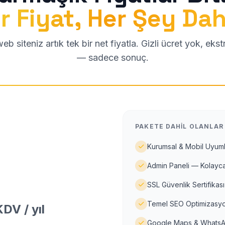
r Fiyat, Her Şey Dah
b siteniz artık tek bir net fiyatla. Gizli ücret yok, eks
— sadece sonuç.
PAKETE DAHIL OLANLAR
Kurumsal & Mobil Uyuml
Admin Paneli — Kolayca
SSL Güvenlik Sertifikası
Temel SEO Optimizasyo
DV / yıl
Google Maps & WhatsA