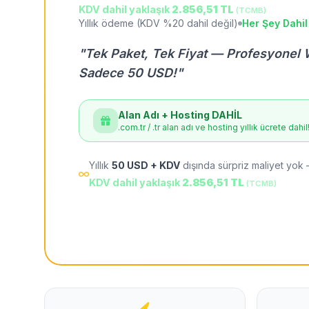
KDV dahil yaklaşık
2.856,51 TL
(TCMB)
Yıllık ödeme (KDV %20 dahil değil)
Her Şey Dahil
"Tek Paket, Tek Fiyat — Profesyonel 
Sadece 50 USD!"
Alan Adı + Hosting DAHİL
.com.tr / .tr alan adı ve hosting yıllık ücrete dahil
Yıllık
50 USD + KDV
dışında sürpriz maliyet yok 
KDV dahil yaklaşık
2.856,51 TL
(TCMB)