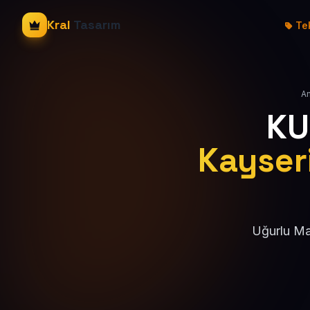
Kral
Tasarım
Tek
An
KU
Kayseri
Uğurlu Mah