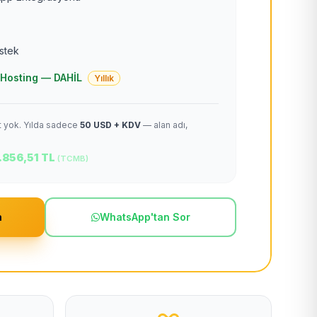
estek
 + Hosting — DAHİL
Yıllık
et yok. Yılda sadece
50 USD + KDV
— alan adı,
.856,51 TL
(TCMB)
m
WhatsApp'tan Sor