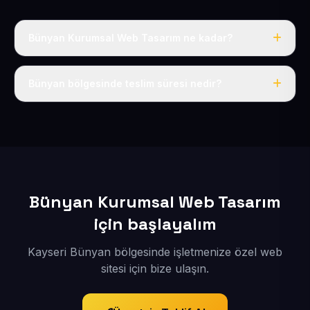
Bünyan Kurumsal Web Tasarım ne kadar?
Yıllık 50 USD + KDV tek fiyat; alan adı, hosting, SSL ve
temel SEO dahildir.
Bünyan bölgesinde teslim süresi nedir?
İçerikleriniz bize ulaştıktan sonra siteniz 1-3 iş günü
içinde yayına alınır.
Bünyan Kurumsal Web Tasarım
için başlayalım
Kayseri Bünyan bölgesinde işletmenize özel web
sitesi için bize ulaşın.