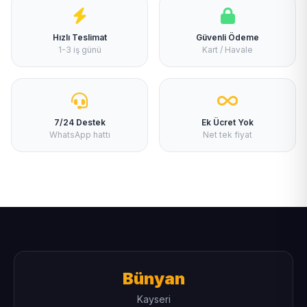
Hızlı Teslimat
Güvenli Ödeme
1-3 iş günü
Kart / Havale
7/24 Destek
Ek Ücret Yok
WhatsApp hattı
Net tek fiyat
Bünyan
Kayseri