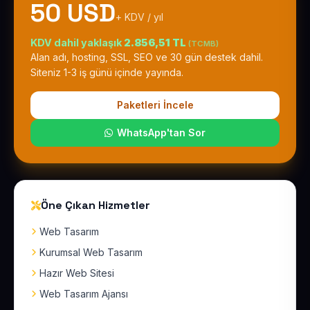
50 USD
+ KDV / yıl
KDV dahil yaklaşık
2.856,51 TL
(TCMB)
Alan adı, hosting, SSL, SEO ve 30 gün destek dahil.
Siteniz 1-3 iş günü içinde yayında.
Paketleri İncele
WhatsApp'tan Sor
Öne Çıkan Hizmetler
Web Tasarım
Kurumsal Web Tasarım
Hazır Web Sitesi
Web Tasarım Ajansı