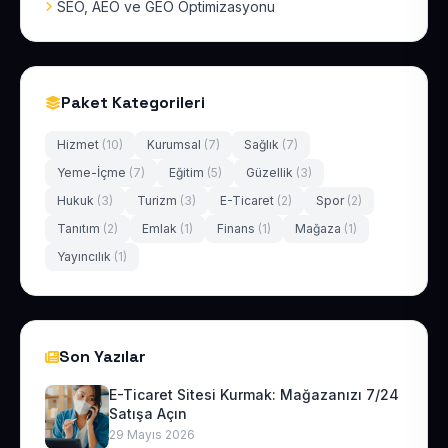
SEO, AEO ve GEO Optimizasyonu
Paket Kategorileri
Hizmet
(10)
Kurumsal
(7)
Sağlık
(7)
Yeme-İçme
(7)
Eğitim
(5)
Güzellik
(3)
Hukuk
(3)
Turizm
(3)
E-Ticaret
(2)
Spor
(2)
Tanıtım
(2)
Emlak
(1)
Finans
(1)
Mağaza
(1)
Yayıncılık
(1)
Son Yazılar
E-Ticaret Sitesi Kurmak: Mağazanızı 7/24
Satışa Açın
29 Mayıs 2026