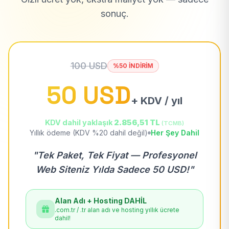
sonuç.
100 USD
%50 İNDİRİM
50 USD
+ KDV / yıl
KDV dahil yaklaşık
2.856,51 TL
(TCMB)
Yıllık ödeme (KDV %20 dahil değil)
Her Şey Dahil
"Tek Paket, Tek Fiyat — Profesyonel
Web Siteniz Yılda Sadece 50 USD!"
Alan Adı + Hosting DAHİL
.com.tr / .tr alan adı ve hosting yıllık ücrete
dahil!