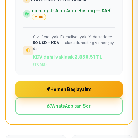
.com.tr / .tr Alan Adı + Hosting — DAHİL
Yıllık
Gizli ücret yok. Ek maliyet yok. Yılda sadece
50 USD + KDV
— alan adı, hosting ve her şey
dahil.
KDV dahil yaklaşık
2.856,51 TL
(TCMB)
Hemen Başlayalım
WhatsApp'tan Sor