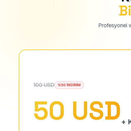
Bi
Profesyonel we
100 USD
%50 İNDİRİM
50 USD
+ K