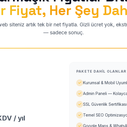
r Fiyat, Her Şey Dah
b siteniz artık tek bir net fiyatla. Gizli ücret yok, eks
— sadece sonuç.
PAKETE DAHIL OLANLAR
Kurumsal & Mobil Uyuml
Admin Paneli — Kolayca
SSL Güvenlik Sertifikası
Temel SEO Optimizasyo
DV / yıl
Google Maps & WhatsA