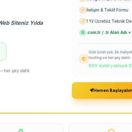
İletişim & Teklif Formu
1 Yıl Ücretsiz Teknik D
Web Siteniz Yılda
.com.tr / .tr Alan Adı
Gizli ücret yok. Ek maliy
!
hosting ve her şey dahil.
KDV dahil yaklaşık
2
— her şey dahil.
Hemen Başlayalı