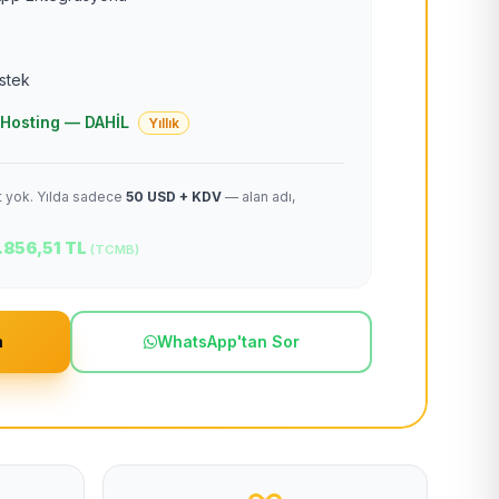
estek
 + Hosting — DAHİL
Yıllık
et yok. Yılda sadece
50 USD + KDV
— alan adı,
.856,51 TL
(TCMB)
m
WhatsApp'tan Sor