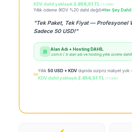
KDV dahil yaklaşık
2.856,51 TL
(TCMB)
Yıllık ödeme (KDV %20 dahil değil)
Her Şey Dahil
"Tek Paket, Tek Fiyat — Profesyonel 
Sadece 50 USD!"
Alan Adı + Hosting DAHİL
.com.tr / .tr alan adı ve hosting yıllık ücrete dahil
Yıllık
50 USD + KDV
dışında sürpriz maliyet yok 
KDV dahil yaklaşık
2.856,51 TL
(TCMB)