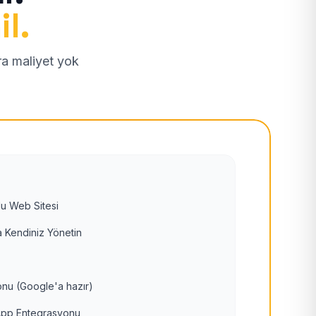
il.
tra maliyet yok
u Web Sitesi
 Kendiniz Yönetin
nu (Google'a hazır)
pp Entegrasyonu