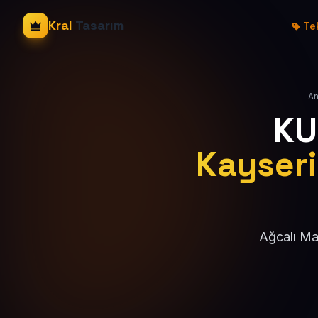
Kral
Tasarım
Tek
An
KU
Kayseri
Ağcalı Mah