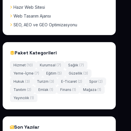
Hazır Web Sitesi
Web Tasarım Ajansı
SEO, AEO ve GEO Optimizasyonu
Paket Kategorileri
Hizmet
(10)
Kurumsal
(7)
Sağlık
(7)
Yeme-İçme
(7)
Eğitim
(5)
Güzellik
(3)
Hukuk
(3)
Turizm
(3)
E-Ticaret
(2)
Spor
(2)
Tanıtım
(2)
Emlak
(1)
Finans
(1)
Mağaza
(1)
Yayıncılık
(1)
Son Yazılar