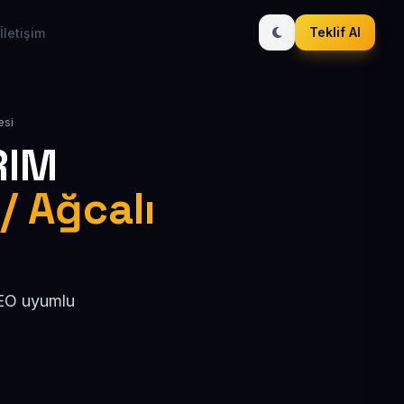
Teklif Al
İletişim
esi
RIM
/ Ağcalı
 SEO uyumlu