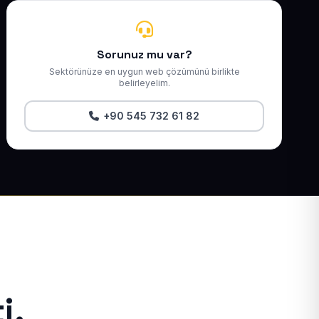
Sorunuz mu var?
Sektörünüze en uygun web çözümünü birlikte
belirleyelim.
+90 545 732 61 82
i.