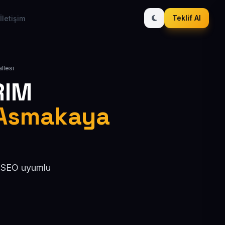
Teklif Al
İletişim
llesi
RIM
 Asmakaya
, SEO uyumlu