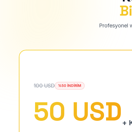
Bi
Profesyonel we
100 USD
%50 İNDİRİM
50 USD
+ K