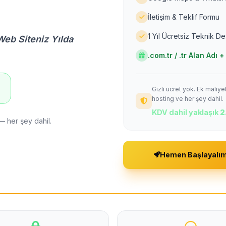
İletişim & Teklif Formu
1 Yıl Ücretsiz Teknik D
Web Siteniz Yılda
.com.tr / .tr Alan Adı
Gizli ücret yok. Ek maliy
!
hosting ve her şey dahil.
KDV dahil yaklaşık
2
— her şey dahil.
Hemen Başlayalı