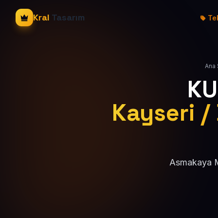
Kral
Tasarım
Tek
Ana 
KU
Kayseri 
Asmakaya Ma