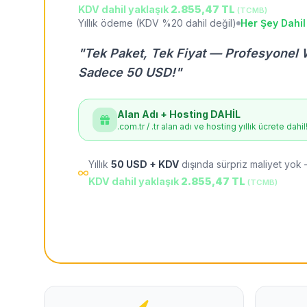
KDV dahil yaklaşık
2.855,47 TL
(TCMB)
Yıllık ödeme (KDV %20 dahil değil)
Her Şey Dahil
"Tek Paket, Tek Fiyat — Profesyonel 
Sadece 50 USD!"
Alan Adı + Hosting DAHİL
.com.tr / .tr alan adı ve hosting yıllık ücrete dahil
Yıllık
50 USD + KDV
dışında sürpriz maliyet yok 
KDV dahil yaklaşık
2.855,47 TL
(TCMB)