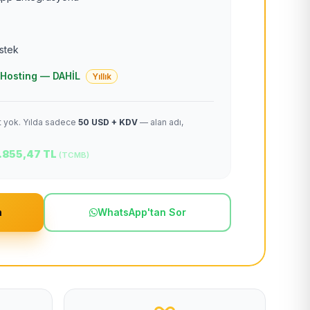
estek
 + Hosting — DAHİL
Yıllık
et yok. Yılda sadece
50 USD + KDV
— alan adı,
.855,47 TL
(TCMB)
m
WhatsApp'tan Sor