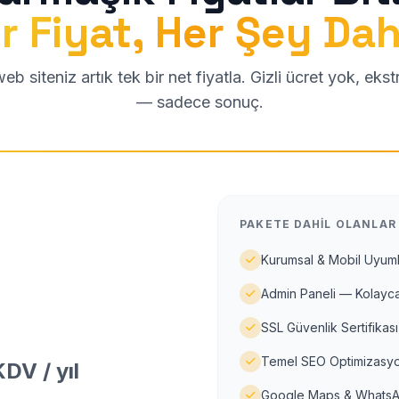
r Fiyat, Her Şey Dah
b siteniz artık tek bir net fiyatla. Gizli ücret yok, eks
— sadece sonuç.
PAKETE DAHIL OLANLAR
Kurumsal & Mobil Uyuml
Admin Paneli — Kolayca
SSL Güvenlik Sertifikası
Temel SEO Optimizasyo
DV / yıl
Google Maps & WhatsA