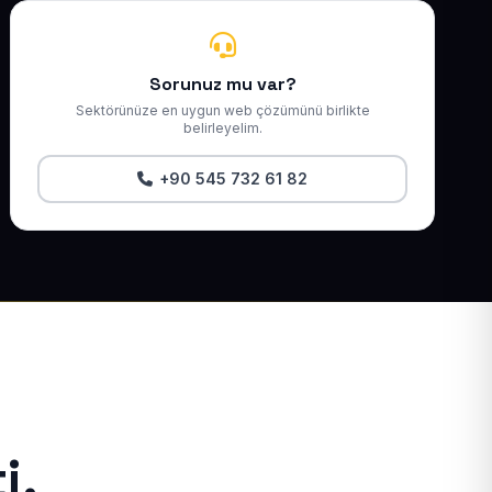
Sorunuz mu var?
Sektörünüze en uygun web çözümünü birlikte
belirleyelim.
+90 545 732 61 82
i.