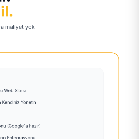
il.
tra maliyet yok
u Web Sitesi
 Kendiniz Yönetin
nu (Google'a hazır)
pp Entegrasyonu