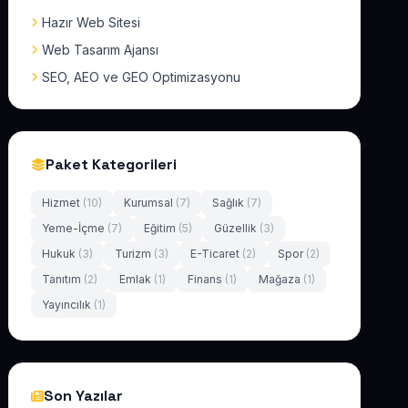
Hazır Web Sitesi
Web Tasarım Ajansı
SEO, AEO ve GEO Optimizasyonu
Paket Kategorileri
Hizmet
(10)
Kurumsal
(7)
Sağlık
(7)
Yeme-İçme
(7)
Eğitim
(5)
Güzellik
(3)
Hukuk
(3)
Turizm
(3)
E-Ticaret
(2)
Spor
(2)
Tanıtım
(2)
Emlak
(1)
Finans
(1)
Mağaza
(1)
Yayıncılık
(1)
Son Yazılar