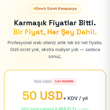
Sınırlı Süreli Kampanya
Karmaşık Fiyatlar Bitti.
Bir Fiyat, Her Şey Dahil.
Profesyonel web siteniz artık tek bir net fiyatla.
Gizli ücret yok, ekstra maliyet yok — sadece
sonuç.
100 USD
%50 İNDİRİM
50 USD
+ KDV / yıl
KDV dahil yaklaşık
2.856,51 TL
(TCMB)