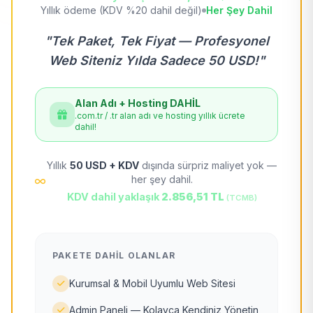
Yıllık ödeme (KDV %20 dahil değil)
Her Şey Dahil
"Tek Paket, Tek Fiyat — Profesyonel
Web Siteniz Yılda Sadece 50 USD!"
Alan Adı + Hosting DAHİL
.com.tr / .tr alan adı ve hosting yıllık ücrete
dahil!
Yıllık
50 USD + KDV
dışında sürpriz maliyet yok —
her şey dahil.
KDV dahil yaklaşık
2.856,51 TL
(TCMB)
PAKETE DAHIL OLANLAR
Kurumsal & Mobil Uyumlu Web Sitesi
Admin Paneli — Kolayca Kendiniz Yönetin