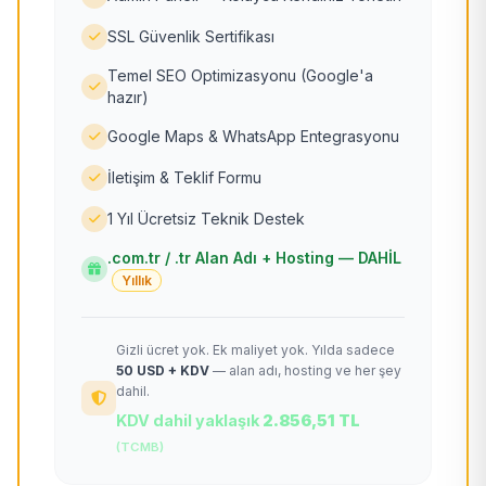
SSL Güvenlik Sertifikası
Temel SEO Optimizasyonu (Google'a
hazır)
Google Maps & WhatsApp Entegrasyonu
İletişim & Teklif Formu
1 Yıl Ücretsiz Teknik Destek
.com.tr / .tr Alan Adı + Hosting — DAHİL
Yıllık
Gizli ücret yok. Ek maliyet yok. Yılda sadece
50 USD + KDV
— alan adı, hosting ve her şey
dahil.
KDV dahil yaklaşık
2.856,51 TL
(TCMB)