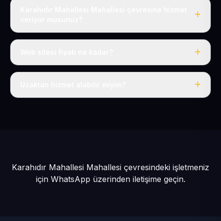
Karahıdır Mahallesi Mahallesi çevresine hizmet
veriyor musunuz?
Evet, Karahıdır Mahallesi dahil tüm Bünyan ve Bünyan
çevresine hizmet veriyoruz.
Web sitesi fiyatı ne kadar?
Tek fiyat: yılda 50 USD + KDV, her şey dahil.
Uzaktan hizmet alabilir miyim?
Evet, tüm sürecimiz uzaktan yürütülür; nerede olursanız
olun eksiksiz hizmet alırsınız.
Karahıdır Mahallesi Mahallesi çevresindeki işletmeniz
için
WhatsApp üzerinden iletişime geçin.