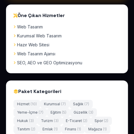
Öne Çıkan Hizmetler
Web Tasarım
Kurumsal Web Tasarım
Hazır Web Sitesi
Web Tasarım Ajansı
SEO, AEO ve GEO Optimizasyonu
Paket Kategorileri
Hizmet
(10)
Kurumsal
(7)
Sağlık
(7)
Yeme-İçme
(7)
Eğitim
(5)
Güzellik
(3)
Hukuk
(3)
Turizm
(3)
E-Ticaret
(2)
Spor
(2)
Tanıtım
(2)
Emlak
(1)
Finans
(1)
Mağaza
(1)