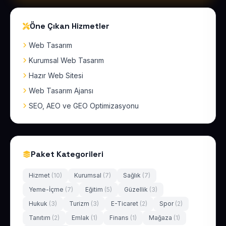
Öne Çıkan Hizmetler
Web Tasarım
Kurumsal Web Tasarım
Hazır Web Sitesi
Web Tasarım Ajansı
SEO, AEO ve GEO Optimizasyonu
Paket Kategorileri
Hizmet
(10)
Kurumsal
(7)
Sağlık
(7)
Yeme-İçme
(7)
Eğitim
(5)
Güzellik
(3)
Hukuk
(3)
Turizm
(3)
E-Ticaret
(2)
Spor
(2)
Tanıtım
(2)
Emlak
(1)
Finans
(1)
Mağaza
(1)