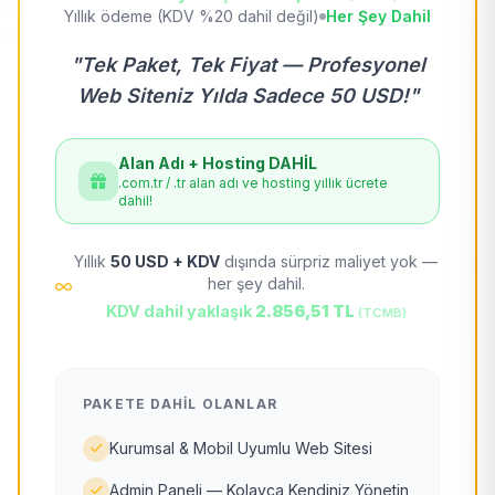
Yıllık ödeme (KDV %20 dahil değil)
Her Şey Dahil
"Tek Paket, Tek Fiyat — Profesyonel
Web Siteniz Yılda Sadece 50 USD!"
Alan Adı + Hosting DAHİL
.com.tr / .tr alan adı ve hosting yıllık ücrete
dahil!
Yıllık
50 USD + KDV
dışında sürpriz maliyet yok —
her şey dahil.
KDV dahil yaklaşık
2.856,51 TL
(TCMB)
PAKETE DAHIL OLANLAR
Kurumsal & Mobil Uyumlu Web Sitesi
Admin Paneli — Kolayca Kendiniz Yönetin