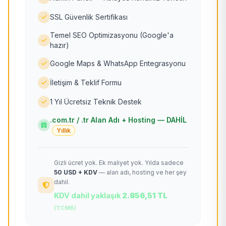
SSL Güvenlik Sertifikası
Temel SEO Optimizasyonu (Google'a
hazır)
Google Maps & WhatsApp Entegrasyonu
İletişim & Teklif Formu
1 Yıl Ücretsiz Teknik Destek
.com.tr / .tr Alan Adı + Hosting — DAHİL
Yıllık
Gizli ücret yok. Ek maliyet yok. Yılda sadece
50 USD + KDV
— alan adı, hosting ve her şey
dahil.
KDV dahil yaklaşık
2.856,51 TL
(TCMB)