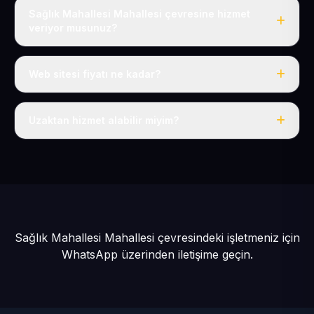
Sağlık Mahallesi Mahallesi çevresine hizmet
veriyor musunuz?
Evet, Sağlık Mahallesi dahil tüm Bünyan ve Bünyan
çevresine hizmet veriyoruz.
Web sitesi fiyatı ne kadar?
Tek fiyat: yılda 50 USD + KDV, her şey dahil.
Uzaktan hizmet alabilir miyim?
Evet, tüm sürecimiz uzaktan yürütülür; nerede olursanız
olun eksiksiz hizmet alırsınız.
Sağlık Mahallesi Mahallesi çevresindeki işletmeniz için
WhatsApp üzerinden iletişime geçin.