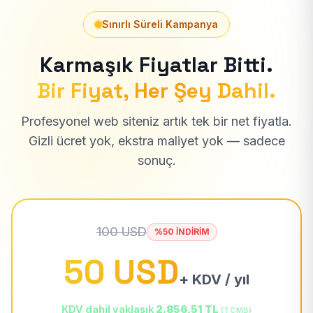
Sınırlı Süreli Kampanya
Karmaşık Fiyatlar Bitti.
Bir Fiyat, Her Şey Dahil.
Profesyonel web siteniz artık tek bir net fiyatla.
Gizli ücret yok, ekstra maliyet yok — sadece
sonuç.
100 USD
%50 İNDİRİM
50 USD
+ KDV / yıl
KDV dahil yaklaşık
2.856,51 TL
(TCMB)