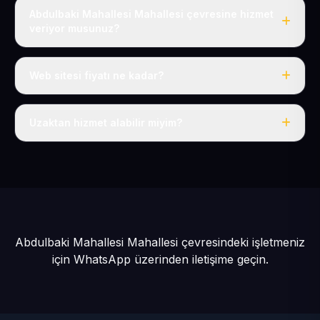
Abdulbaki Mahallesi Mahallesi çevresine hizmet
veriyor musunuz?
Evet, Abdulbaki Mahallesi dahil tüm Develi ve Develi
çevresine hizmet veriyoruz.
Web sitesi fiyatı ne kadar?
Tek fiyat: yılda 50 USD + KDV, her şey dahil.
Uzaktan hizmet alabilir miyim?
Evet, tüm sürecimiz uzaktan yürütülür; nerede olursanız
olun eksiksiz hizmet alırsınız.
Abdulbaki Mahallesi Mahallesi çevresindeki işletmeniz
için
WhatsApp üzerinden iletişime geçin.