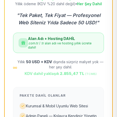
Yıllık ödeme (KDV %20 dahil değil)
Her Şey Dahil
"Tek Paket, Tek Fiyat — Profesyonel
Web Siteniz Yılda Sadece 50 USD!"
Alan Adı + Hosting DAHİL
.com.tr / .tr alan adı ve hosting yıllık ücrete
dahil!
Yıllık
50 USD + KDV
dışında sürpriz maliyet yok —
her şey dahil.
KDV dahil yaklaşık
2.855,47 TL
(TCMB)
PAKETE DAHIL OLANLAR
Kurumsal & Mobil Uyumlu Web Sitesi
Admin Paneli — Kolayca Kendiniz Yönetin