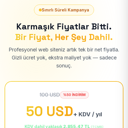
Sınırlı Süreli Kampanya
Karmaşık Fiyatlar Bitti.
Bir Fiyat, Her Şey Dahil.
Profesyonel web siteniz artık tek bir net fiyatla.
Gizli ücret yok, ekstra maliyet yok — sadece
sonuç.
100 USD
%50 İNDİRİM
50 USD
+ KDV / yıl
KDV dahil yaklaşık
2.855,47 TL
(TCMB)