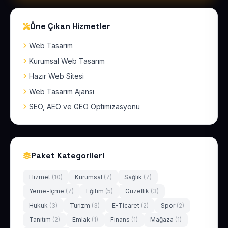
Öne Çıkan Hizmetler
Web Tasarım
Kurumsal Web Tasarım
Hazır Web Sitesi
Web Tasarım Ajansı
SEO, AEO ve GEO Optimizasyonu
Paket Kategorileri
Hizmet
(10)
Kurumsal
(7)
Sağlık
(7)
Yeme-İçme
(7)
Eğitim
(5)
Güzellik
(3)
Hukuk
(3)
Turizm
(3)
E-Ticaret
(2)
Spor
(2)
Tanıtım
(2)
Emlak
(1)
Finans
(1)
Mağaza
(1)