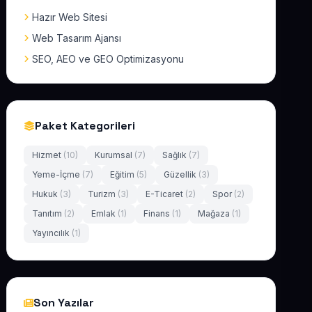
Hazır Web Sitesi
Web Tasarım Ajansı
SEO, AEO ve GEO Optimizasyonu
Paket Kategorileri
Hizmet
(10)
Kurumsal
(7)
Sağlık
(7)
Yeme-İçme
(7)
Eğitim
(5)
Güzellik
(3)
Hukuk
(3)
Turizm
(3)
E-Ticaret
(2)
Spor
(2)
Tanıtım
(2)
Emlak
(1)
Finans
(1)
Mağaza
(1)
Yayıncılık
(1)
Son Yazılar