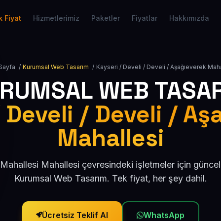
 Fiyat
Hizmetlerimiz
Paketler
Fiyatlar
Hakkımızda
Sayfa
/
Kurumsal Web Tasarım
/
Kayseri / Develi / Develi / Aşağıeverek Maha
RUMSAL WEB TASA
 Develi / Develi / A
Mahallesi
Mahallesi Mahallesi çevresindeki işletmeler için günce
Kurumsal Web Tasarım. Tek fiyat, her şey dahil.
Ücretsiz Teklif Al
WhatsApp