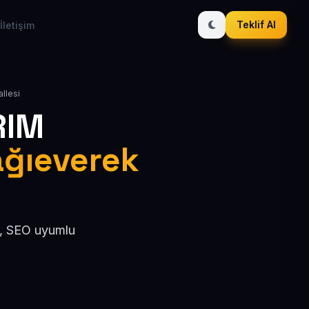
Teklif Al
İletişim
llesi
RIM
şağıeverek
l, SEO uyumlu