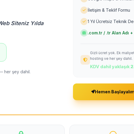
İletişim & Teklif Formu
1 Yıl Ücretsiz Teknik D
Web Siteniz Yılda
.com.tr / .tr Alan Adı
Gizli ücret yok. Ek maliy
!
hosting ve her şey dahil.
KDV dahil yaklaşık
2
— her şey dahil.
Hemen Başlayalı