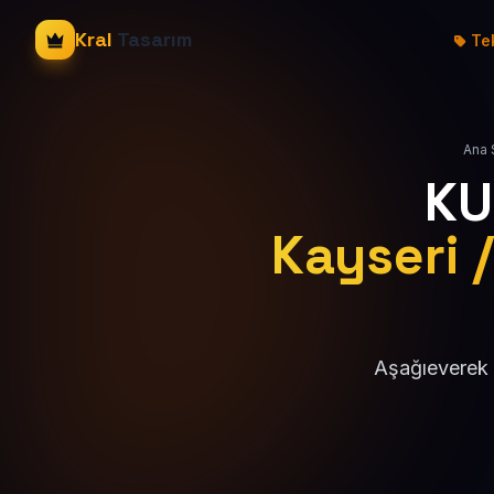
Kral
Tasarım
Tek
Ana 
KU
Kayseri /
Aşağıeverek 