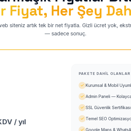
r Fiyat, Her Şey Dah
b siteniz artık tek bir net fiyatla. Gizli ücret yok, eks
— sadece sonuç.
PAKETE DAHIL OLANLAR
Kurumsal & Mobil Uyuml
Admin Paneli — Kolayca
SSL Güvenlik Sertifikası
Temel SEO Optimizasyo
DV / yıl
Google Maps & WhatsA