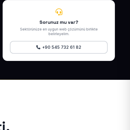
Sorunuz mu var?
Sektörünüze en uygun web çözümünü birlikte
belirleyelim.
+90 545 732 61 82
i.