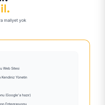
il.
tra maliyet yok
u Web Sitesi
 Kendiniz Yönetin
nu (Google'a hazır)
pp Entegrasyonu