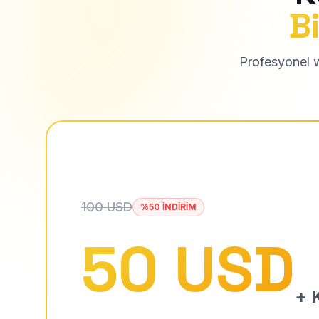
Bi
Profesyonel we
100 USD
%50 İNDİRİM
50 USD
+ K