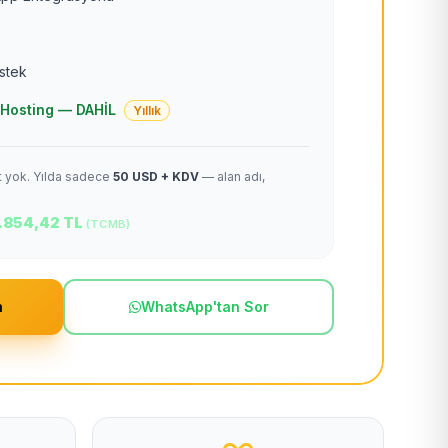
estek
 + Hosting — DAHİL
Yıllık
et yok. Yılda sadece
50 USD + KDV
— alan adı,
.854,42 TL
(TCMB)
m
WhatsApp'tan Sor