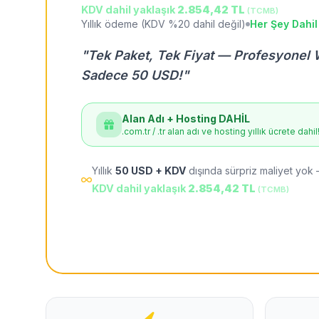
KDV dahil yaklaşık
2.854,42 TL
(TCMB)
Yıllık ödeme (KDV %20 dahil değil)
Her Şey Dahil
"Tek Paket, Tek Fiyat — Profesyonel 
Sadece 50 USD!"
Alan Adı + Hosting DAHİL
.com.tr / .tr alan adı ve hosting yıllık ücrete dahil
Yıllık
50 USD + KDV
dışında sürpriz maliyet yok 
KDV dahil yaklaşık
2.854,42 TL
(TCMB)