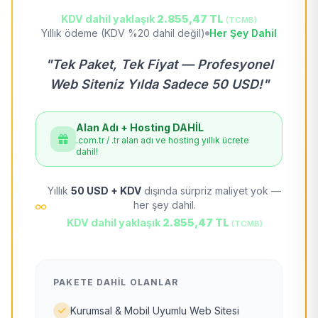
KDV dahil yaklaşık
2.855,47 TL
(TCMB)
Yıllık ödeme (KDV %20 dahil değil)
Her Şey Dahil
"Tek Paket, Tek Fiyat — Profesyonel
Web Siteniz Yılda Sadece 50 USD!"
Alan Adı + Hosting DAHİL
.com.tr / .tr alan adı ve hosting yıllık ücrete
dahil!
Yıllık
50 USD + KDV
dışında sürpriz maliyet yok —
her şey dahil.
KDV dahil yaklaşık
2.855,47 TL
(TCMB)
PAKETE DAHIL OLANLAR
Kurumsal & Mobil Uyumlu Web Sitesi