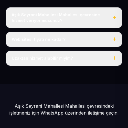
Aşık Seyrani Mahallesi Mahallesi çevresine
hizmet veriyor musunuz?
Evet, Aşık Seyrani Mahallesi dahil tüm Develi ve Develi
çevresine hizmet veriyoruz.
Web sitesi fiyatı ne kadar?
Tek fiyat: yılda 50 USD + KDV, her şey dahil.
Uzaktan hizmet alabilir miyim?
Evet, tüm sürecimiz uzaktan yürütülür; nerede olursanız
olun eksiksiz hizmet alırsınız.
Aşık Seyrani Mahallesi Mahallesi çevresindeki
işletmeniz için
WhatsApp üzerinden iletişime geçin.