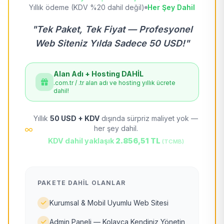
Yıllık ödeme (KDV %20 dahil değil)
Her Şey Dahil
"Tek Paket, Tek Fiyat — Profesyonel
Web Siteniz Yılda Sadece 50 USD!"
Alan Adı + Hosting DAHİL
.com.tr / .tr alan adı ve hosting yıllık ücrete
dahil!
Yıllık
50 USD + KDV
dışında sürpriz maliyet yok —
her şey dahil.
KDV dahil yaklaşık
2.856,51 TL
(TCMB)
PAKETE DAHIL OLANLAR
Kurumsal & Mobil Uyumlu Web Sitesi
Admin Paneli — Kolayca Kendiniz Yönetin