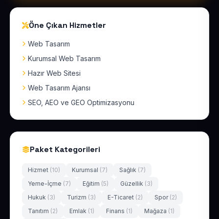
Öne Çıkan Hizmetler
Web Tasarım
Kurumsal Web Tasarım
Hazır Web Sitesi
Web Tasarım Ajansı
SEO, AEO ve GEO Optimizasyonu
Paket Kategorileri
Hizmet
(10)
Kurumsal
(7)
Sağlık
(7)
Yeme-İçme
(7)
Eğitim
(5)
Güzellik
(3)
Hukuk
(3)
Turizm
(3)
E-Ticaret
(2)
Spor
(2)
Tanıtım
(2)
Emlak
(1)
Finans
(1)
Mağaza
(1)