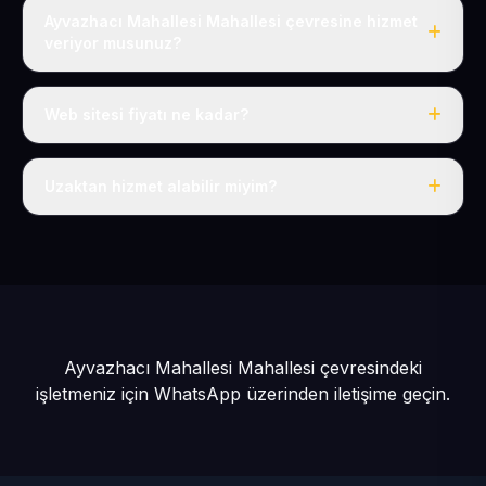
Ayvazhacı Mahallesi Mahallesi çevresine hizmet
veriyor musunuz?
Evet, Ayvazhacı Mahallesi dahil tüm Develi ve Develi
çevresine hizmet veriyoruz.
Web sitesi fiyatı ne kadar?
Tek fiyat: yılda 50 USD + KDV, her şey dahil.
Uzaktan hizmet alabilir miyim?
Evet, tüm sürecimiz uzaktan yürütülür; nerede olursanız
olun eksiksiz hizmet alırsınız.
Ayvazhacı Mahallesi Mahallesi çevresindeki
işletmeniz için
WhatsApp üzerinden iletişime geçin.