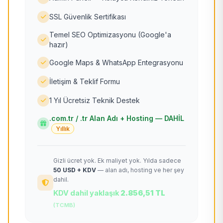
SSL Güvenlik Sertifikası
Temel SEO Optimizasyonu (Google'a
hazır)
Google Maps & WhatsApp Entegrasyonu
İletişim & Teklif Formu
1 Yıl Ücretsiz Teknik Destek
.com.tr / .tr Alan Adı + Hosting — DAHİL
Yıllık
Gizli ücret yok. Ek maliyet yok. Yılda sadece
50 USD + KDV
— alan adı, hosting ve her şey
dahil.
KDV dahil yaklaşık
2.856,51 TL
(TCMB)