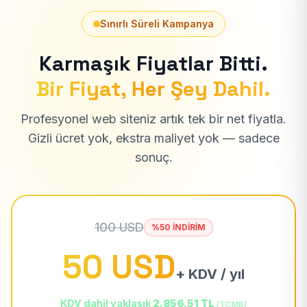
Sınırlı Süreli Kampanya
Karmaşık Fiyatlar Bitti.
Bir Fiyat, Her Şey Dahil.
Profesyonel web siteniz artık tek bir net fiyatla.
Gizli ücret yok, ekstra maliyet yok — sadece
sonuç.
100 USD
%50 İNDİRİM
50 USD
+ KDV / yıl
KDV dahil yaklaşık
2.856,51 TL
(TCMB)