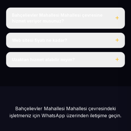
Bahçelievler Mahallesi Mahallesi çevresine
hizmet veriyor musunuz?
Evet, Bahçelievler Mahallesi dahil tüm Develi ve Develi
çevresine hizmet veriyoruz.
Web sitesi fiyatı ne kadar?
Tek fiyat: yılda 50 USD + KDV, her şey dahil.
Uzaktan hizmet alabilir miyim?
Evet, tüm sürecimiz uzaktan yürütülür; nerede olursanız
olun eksiksiz hizmet alırsınız.
Bahçelievler Mahallesi Mahallesi çevresindeki
işletmeniz için
WhatsApp üzerinden iletişime geçin.