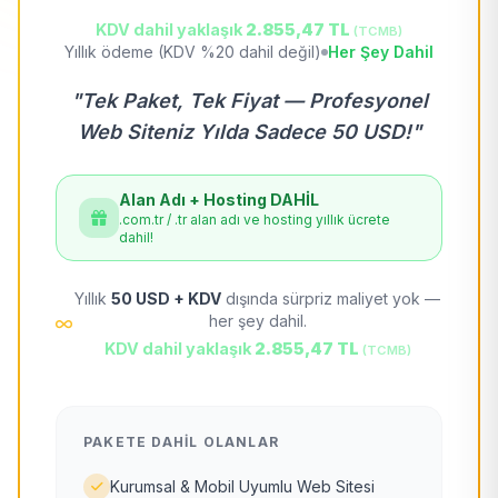
KDV dahil yaklaşık
2.855,47 TL
(TCMB)
Yıllık ödeme (KDV %20 dahil değil)
Her Şey Dahil
"Tek Paket, Tek Fiyat — Profesyonel
Web Siteniz Yılda Sadece 50 USD!"
Alan Adı + Hosting DAHİL
.com.tr / .tr alan adı ve hosting yıllık ücrete
dahil!
Yıllık
50 USD + KDV
dışında sürpriz maliyet yok —
her şey dahil.
KDV dahil yaklaşık
2.855,47 TL
(TCMB)
PAKETE DAHIL OLANLAR
Kurumsal & Mobil Uyumlu Web Sitesi