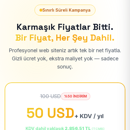
Sınırlı Süreli Kampanya
Karmaşık Fiyatlar Bitti.
Bir Fiyat, Her Şey Dahil.
Profesyonel web siteniz artık tek bir net fiyatla.
Gizli ücret yok, ekstra maliyet yok — sadece
sonuç.
100 USD
%50 İNDİRİM
50 USD
+ KDV / yıl
KDV dahil yaklaşık
2.856,51 TL
(TCMB)