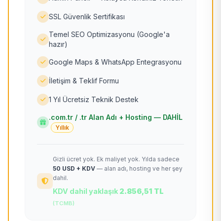
SSL Güvenlik Sertifikası
Temel SEO Optimizasyonu (Google'a
hazır)
Google Maps & WhatsApp Entegrasyonu
İletişim & Teklif Formu
1 Yıl Ücretsiz Teknik Destek
.com.tr / .tr Alan Adı + Hosting — DAHİL
Yıllık
Gizli ücret yok. Ek maliyet yok. Yılda sadece
50 USD + KDV
— alan adı, hosting ve her şey
dahil.
KDV dahil yaklaşık
2.856,51 TL
(TCMB)