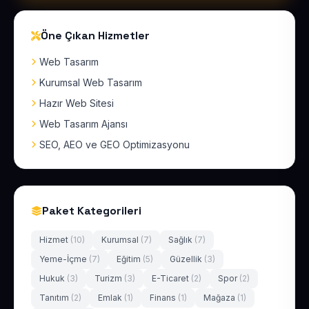
Öne Çıkan Hizmetler
Web Tasarım
Kurumsal Web Tasarım
Hazır Web Sitesi
Web Tasarım Ajansı
SEO, AEO ve GEO Optimizasyonu
Paket Kategorileri
Hizmet
(10)
Kurumsal
(7)
Sağlık
(7)
Yeme-İçme
(7)
Eğitim
(5)
Güzellik
(3)
Hukuk
(3)
Turizm
(3)
E-Ticaret
(2)
Spor
(2)
Tanıtım
(2)
Emlak
(1)
Finans
(1)
Mağaza
(1)