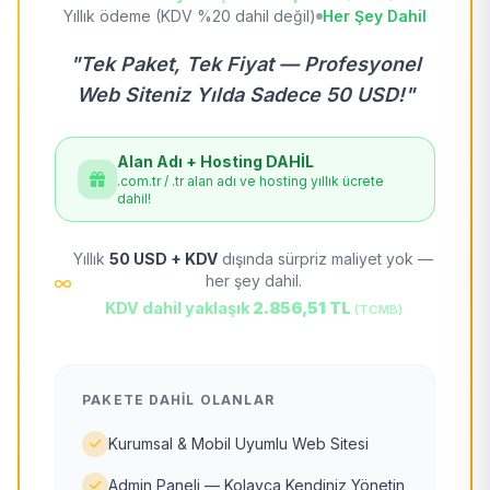
Yıllık ödeme (KDV %20 dahil değil)
Her Şey Dahil
"Tek Paket, Tek Fiyat — Profesyonel
Web Siteniz Yılda Sadece 50 USD!"
Alan Adı + Hosting DAHİL
.com.tr / .tr alan adı ve hosting yıllık ücrete
dahil!
Yıllık
50 USD + KDV
dışında sürpriz maliyet yok —
her şey dahil.
KDV dahil yaklaşık
2.856,51 TL
(TCMB)
PAKETE DAHIL OLANLAR
Kurumsal & Mobil Uyumlu Web Sitesi
Admin Paneli — Kolayca Kendiniz Yönetin