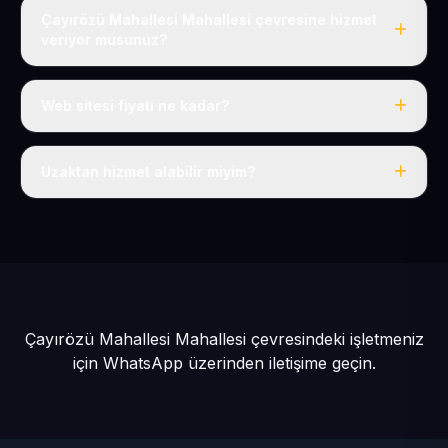
Çayırözü Mahallesi Mahallesi çevresine hizmet
veriyor musunuz?
Evet, Çayırözü Mahallesi dahil tüm Develi ve Develi
çevresine hizmet veriyoruz.
Web sitesi fiyatı ne kadar?
Tek fiyat: yılda 50 USD + KDV, her şey dahil.
Uzaktan hizmet alabilir miyim?
Evet, tüm sürecimiz uzaktan yürütülür; nerede olursanız
olun eksiksiz hizmet alırsınız.
Çayırözü Mahallesi Mahallesi çevresindeki işletmeniz
için
WhatsApp üzerinden iletişime geçin.