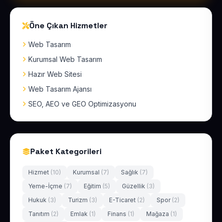
Öne Çıkan Hizmetler
Web Tasarım
Kurumsal Web Tasarım
Hazır Web Sitesi
Web Tasarım Ajansı
SEO, AEO ve GEO Optimizasyonu
Paket Kategorileri
Hizmet
(10)
Kurumsal
(7)
Sağlık
(7)
Yeme-İçme
(7)
Eğitim
(5)
Güzellik
(3)
Hukuk
(3)
Turizm
(3)
E-Ticaret
(2)
Spor
(2)
Tanıtım
(2)
Emlak
(1)
Finans
(1)
Mağaza
(1)