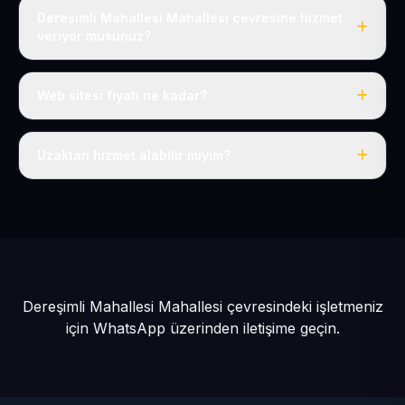
Dereşimli Mahallesi Mahallesi çevresine hizmet
veriyor musunuz?
Evet, Dereşimli Mahallesi dahil tüm Develi ve Develi
çevresine hizmet veriyoruz.
Web sitesi fiyatı ne kadar?
Tek fiyat: yılda 50 USD + KDV, her şey dahil.
Uzaktan hizmet alabilir miyim?
Evet, tüm sürecimiz uzaktan yürütülür; nerede olursanız
olun eksiksiz hizmet alırsınız.
Dereşimli Mahallesi Mahallesi çevresindeki işletmeniz
için
WhatsApp üzerinden iletişime geçin.