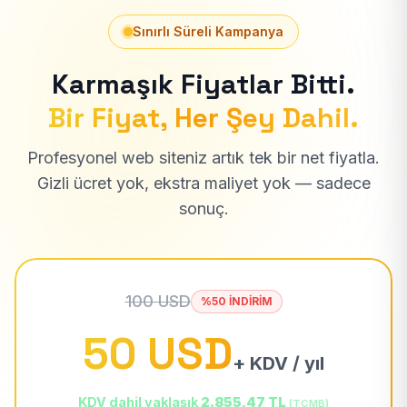
Sınırlı Süreli Kampanya
Karmaşık Fiyatlar Bitti.
Bir Fiyat, Her Şey Dahil.
Profesyonel web siteniz artık tek bir net fiyatla.
Gizli ücret yok, ekstra maliyet yok — sadece
sonuç.
100 USD
%50 İNDİRİM
50 USD
+ KDV / yıl
KDV dahil yaklaşık
2.855,47 TL
(TCMB)