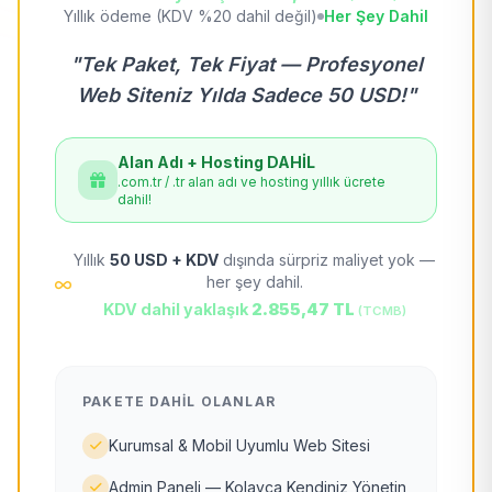
Yıllık ödeme (KDV %20 dahil değil)
Her Şey Dahil
"Tek Paket, Tek Fiyat — Profesyonel
Web Siteniz Yılda Sadece 50 USD!"
Alan Adı + Hosting DAHİL
.com.tr / .tr alan adı ve hosting yıllık ücrete
dahil!
Yıllık
50 USD + KDV
dışında sürpriz maliyet yok —
her şey dahil.
KDV dahil yaklaşık
2.855,47 TL
(TCMB)
PAKETE DAHIL OLANLAR
Kurumsal & Mobil Uyumlu Web Sitesi
Admin Paneli — Kolayca Kendiniz Yönetin