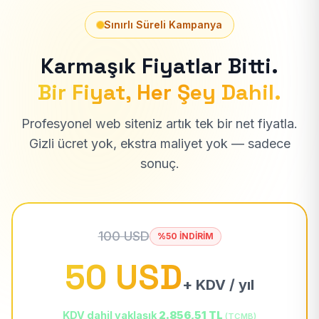
Sınırlı Süreli Kampanya
Karmaşık Fiyatlar Bitti.
Bir Fiyat, Her Şey Dahil.
Profesyonel web siteniz artık tek bir net fiyatla.
Gizli ücret yok, ekstra maliyet yok — sadece
sonuç.
100 USD
%50 İNDİRİM
50 USD
+ KDV / yıl
KDV dahil yaklaşık
2.856,51 TL
(TCMB)