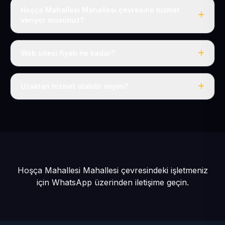
Hoşça Mahallesi Mahallesi çevresine hizmet
veriyor musunuz?
Evet, Hoşça Mahallesi dahil tüm Develi ve Develi
çevresine hizmet veriyoruz.
Web sitesi fiyatı ne kadar?
Tek fiyat: yılda 50 USD + KDV, her şey dahil.
Uzaktan hizmet alabilir miyim?
Evet, tüm sürecimiz uzaktan yürütülür; nerede olursanız
olun eksiksiz hizmet alırsınız.
Hoşça Mahallesi Mahallesi çevresindeki işletmeniz
için
WhatsApp üzerinden iletişime geçin.