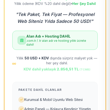
Yıllık ödeme (KDV %20 dahil değil)
Her Şey Dahil
"Tek Paket, Tek Fiyat — Profesyonel
Web Siteniz Yılda Sadece 50 USD!"
Alan Adı + Hosting DAHİL
.com.tr / .tr alan adı ve hosting yıllık ücrete
dahil!
Yıllık
50 USD + KDV
dışında sürpriz maliyet yok —
her şey dahil.
KDV dahil yaklaşık
2.856,51 TL
(TCMB)
PAKETE DAHIL OLANLAR
Kurumsal & Mobil Uyumlu Web Sitesi
Admin Paneli — Kolayca Kendiniz Yönetin