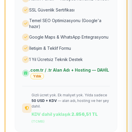
SSL Güvenlik Sertifikası
Temel SEO Optimizasyonu (Google'a
hazır)
Google Maps & WhatsApp Entegrasyonu
İletişim & Teklif Formu
1 Yıl Ücretsiz Teknik Destek
.com.tr / .tr Alan Adı + Hosting — DAHİL
Yıllık
Gizli ücret yok. Ek maliyet yok. Yılda sadece
50 USD + KDV
— alan adı, hosting ve her şey
dahil.
KDV dahil yaklaşık
2.856,51 TL
(TCMB)