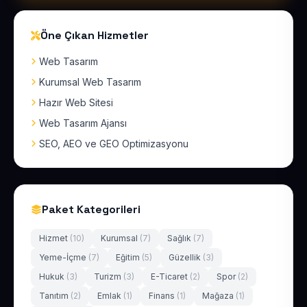
Öne Çıkan Hizmetler
Web Tasarım
Kurumsal Web Tasarım
Hazır Web Sitesi
Web Tasarım Ajansı
SEO, AEO ve GEO Optimizasyonu
Paket Kategorileri
Hizmet
(10)
Kurumsal
(7)
Sağlık
(7)
Yeme-İçme
(7)
Eğitim
(5)
Güzellik
(3)
Hukuk
(3)
Turizm
(3)
E-Ticaret
(2)
Spor
(2)
Tanıtım
(2)
Emlak
(1)
Finans
(1)
Mağaza
(1)