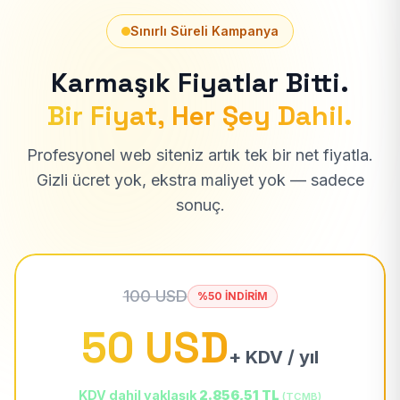
Sınırlı Süreli Kampanya
Karmaşık Fiyatlar Bitti.
Bir Fiyat, Her Şey Dahil.
Profesyonel web siteniz artık tek bir net fiyatla.
Gizli ücret yok, ekstra maliyet yok — sadece
sonuç.
100 USD
%50 İNDİRİM
50 USD
+ KDV / yıl
KDV dahil yaklaşık
2.856,51 TL
(TCMB)