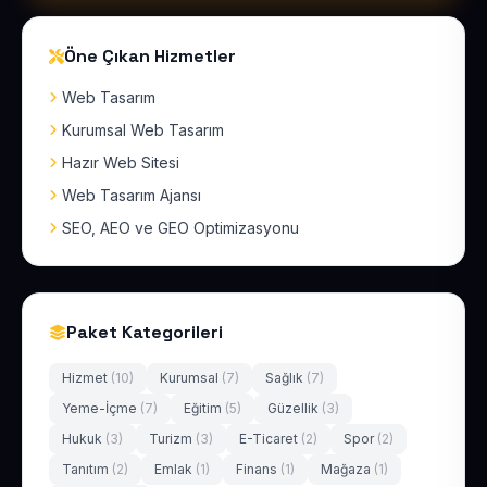
Öne Çıkan Hizmetler
Web Tasarım
Kurumsal Web Tasarım
Hazır Web Sitesi
Web Tasarım Ajansı
SEO, AEO ve GEO Optimizasyonu
Paket Kategorileri
Hizmet
(10)
Kurumsal
(7)
Sağlık
(7)
Yeme-İçme
(7)
Eğitim
(5)
Güzellik
(3)
Hukuk
(3)
Turizm
(3)
E-Ticaret
(2)
Spor
(2)
Tanıtım
(2)
Emlak
(1)
Finans
(1)
Mağaza
(1)