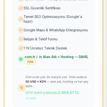
SSL Güvenlik Sertifikası
Temel SEO Optimizasyonu (Google'a
hazır)
Google Maps & WhatsApp Entegrasyonu
İletişim & Teklif Formu
1 Yıl Ücretsiz Teknik Destek
.com.tr / .tr Alan Adı + Hosting — DAHİL
Yıllık
Gizli ücret yok. Ek maliyet yok. Yılda sadece
50 USD + KDV
— alan adı, hosting ve her şey
dahil.
KDV dahil yaklaşık
2.856,51 TL
(TCMB)