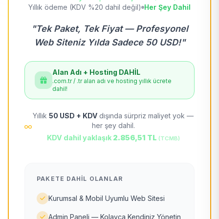
Yıllık ödeme (KDV %20 dahil değil)
Her Şey Dahil
"Tek Paket, Tek Fiyat — Profesyonel
Web Siteniz Yılda Sadece 50 USD!"
Alan Adı + Hosting DAHİL
.com.tr / .tr alan adı ve hosting yıllık ücrete
dahil!
Yıllık
50 USD + KDV
dışında sürpriz maliyet yok —
her şey dahil.
KDV dahil yaklaşık
2.856,51 TL
(TCMB)
PAKETE DAHIL OLANLAR
Kurumsal & Mobil Uyumlu Web Sitesi
Admin Paneli — Kolayca Kendiniz Yönetin