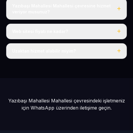
Yazıbaşı Mahallesi Mahallesi çevresine hizmet
veriyor musunuz?
Evet, Yazıbaşı Mahallesi dahil tüm Develi ve Develi
çevresine hizmet veriyoruz.
Web sitesi fiyatı ne kadar?
Tek fiyat: yılda 50 USD + KDV, her şey dahil.
Uzaktan hizmet alabilir miyim?
Evet, tüm sürecimiz uzaktan yürütülür; nerede olursanız
olun eksiksiz hizmet alırsınız.
Yazıbaşı Mahallesi Mahallesi çevresindeki işletmeniz
için
WhatsApp üzerinden iletişime geçin.