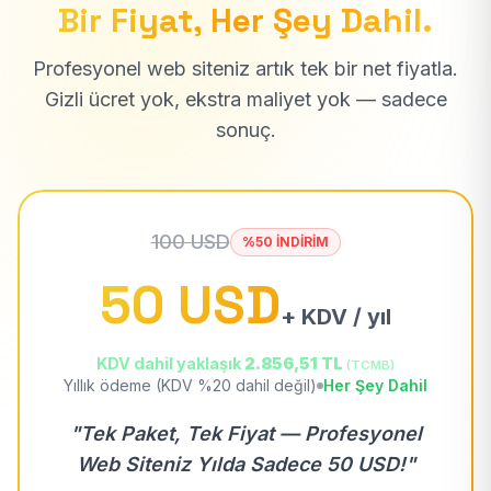
Bir Fiyat, Her Şey Dahil.
Profesyonel web siteniz artık tek bir net fiyatla.
Gizli ücret yok, ekstra maliyet yok — sadece
sonuç.
100 USD
%50 İNDİRİM
50 USD
+ KDV / yıl
KDV dahil yaklaşık
2.856,51 TL
(TCMB)
Yıllık ödeme (KDV %20 dahil değil)
Her Şey Dahil
"Tek Paket, Tek Fiyat — Profesyonel
Web Siteniz Yılda Sadece 50 USD!"