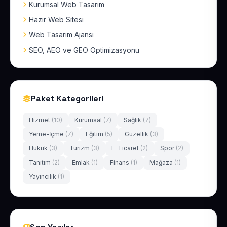
Kurumsal Web Tasarım
Hazır Web Sitesi
Web Tasarım Ajansı
SEO, AEO ve GEO Optimizasyonu
Paket Kategorileri
Hizmet
(10)
Kurumsal
(7)
Sağlık
(7)
Yeme-İçme
(7)
Eğitim
(5)
Güzellik
(3)
Hukuk
(3)
Turizm
(3)
E-Ticaret
(2)
Spor
(2)
Tanıtım
(2)
Emlak
(1)
Finans
(1)
Mağaza
(1)
Yayıncılık
(1)