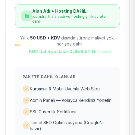
Alan Adı + Hosting DAHİL
.com.tr / .tr alan adı ve hosting yıllık ücrete
dahil!
Yıllık
50 USD + KDV
dışında sürpriz maliyet yok —
her şey dahil.
KDV dahil yaklaşık
2.856,51 TL
(TCMB)
PAKETE DAHIL OLANLAR
Kurumsal & Mobil Uyumlu Web Sitesi
Admin Paneli — Kolayca Kendiniz Yönetin
SSL Güvenlik Sertifikası
Temel SEO Optimizasyonu (Google'a
hazır)