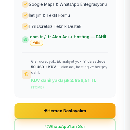
Google Maps & WhatsApp Entegrasyonu
İletişim & Teklif Formu
1 Yıl Ücretsiz Teknik Destek
.com.tr / .tr Alan Adı + Hosting — DAHİL
Yıllık
Gizli ücret yok. Ek maliyet yok. Yılda sadece
50 USD + KDV
— alan adı, hosting ve her şey
dahil.
KDV dahil yaklaşık
2.856,51 TL
(TCMB)
Hemen Başlayalım
WhatsApp'tan Sor