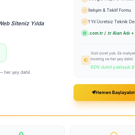
İletişim & Teklif Formu
1 Yıl Ücretsiz Teknik D
Web Siteniz Yılda
.com.tr / .tr Alan Adı
Gizli ücret yok. Ek maliy
!
hosting ve her şey dahil.
KDV dahil yaklaşık
2
— her şey dahil.
Hemen Başlayalı