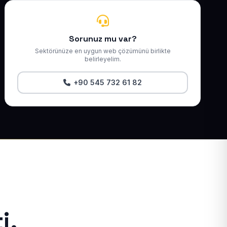
Sorunuz mu var?
Sektörünüze en uygun web çözümünü birlikte
belirleyelim.
+90 545 732 61 82
i.