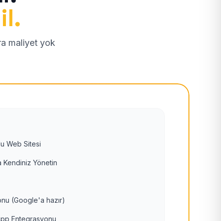
il.
tra maliyet yok
u Web Sitesi
 Kendiniz Yönetin
nu (Google'a hazır)
pp Entegrasyonu