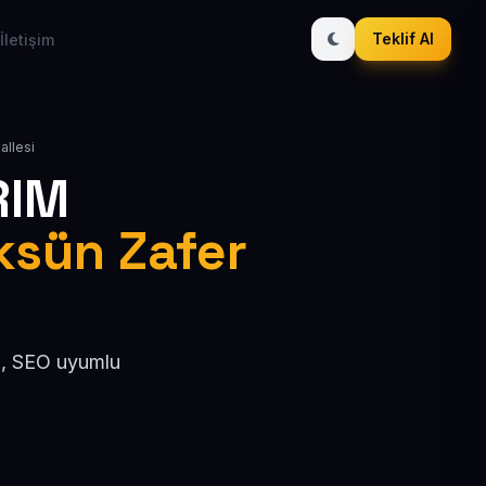
Teklif Al
İletişim
allesi
RIM
üksün Zafer
el, SEO uyumlu