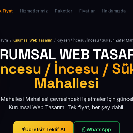
 Fiyat
Hizmetlerimiz
Paketler
Fiyatlar
Hakkımızda
Sayfa
/
Kurumsal Web Tasarım
/
Kayseri / İncesu / İncesu / Süksün Zafer Mah
RUMSAL WEB TASA
İncesu / İncesu / S
Mahallesi
Mahallesi Mahallesi çevresindeki işletmeler için günc
Kurumsal Web Tasarım. Tek fiyat, her şey dahil.
Ücretsiz Teklif Al
WhatsApp