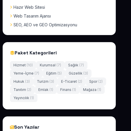
Hazır Web Sitesi
Web Tasarım Ajansı
SEO, AEO ve GEO Optimizasyonu
Paket Kategorileri
Hizmet
(10)
Kurumsal
(7)
Sağlık
(7)
Yeme-İçme
(7)
Eğitim
(5)
Güzellik
(3)
Hukuk
(3)
Turizm
(3)
E-Ticaret
(2)
Spor
(2)
Tanıtım
(2)
Emlak
(1)
Finans
(1)
Mağaza
(1)
Yayıncılık
(1)
Son Yazılar