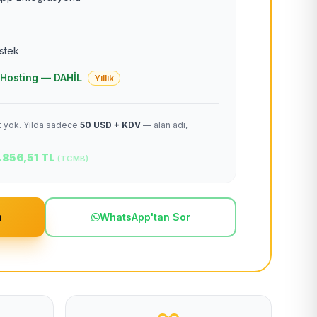
estek
 + Hosting — DAHİL
Yıllık
et yok. Yılda sadece
50 USD + KDV
— alan adı,
.856,51 TL
(TCMB)
m
WhatsApp'tan Sor