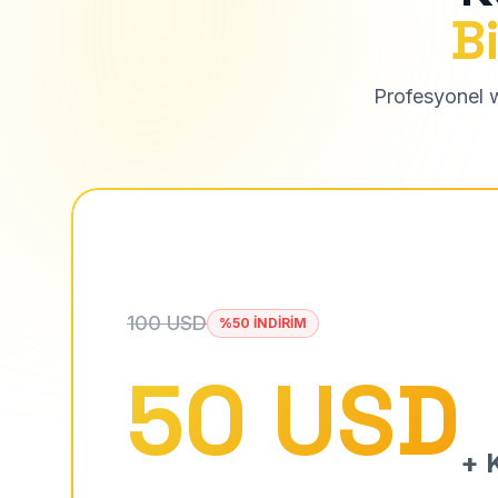
Bi
Profesyonel we
100 USD
%50 İNDİRİM
50 USD
+ K