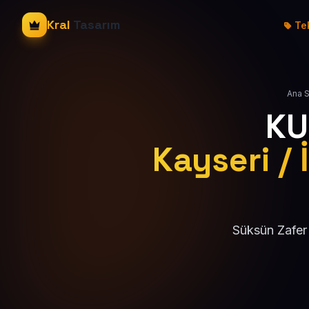
Kral
Tasarım
Tek
Ana 
KU
Kayseri / 
Süksün Zafer 