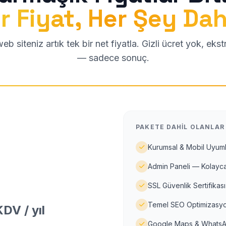
r Fiyat, Her Şey Dah
b siteniz artık tek bir net fiyatla. Gizli ücret yok, eks
— sadece sonuç.
PAKETE DAHIL OLANLAR
Kurumsal & Mobil Uyuml
Admin Paneli — Kolayca
SSL Güvenlik Sertifikası
Temel SEO Optimizasyo
DV / yıl
Google Maps & WhatsA