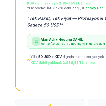
KDV dahil yaklaşık
2.856,51 TL
(TCMB)
Yıllık ödeme (KDV %20 dahil değil)
Her Şey Dahil
"Tek Paket, Tek Fiyat — Profesyonel 
Sadece 50 USD!"
Alan Adı + Hosting DAHİL
.com.tr / .tr alan adı ve hosting yıllık ücrete dahil
Yıllık
50 USD + KDV
dışında sürpriz maliyet yok 
KDV dahil yaklaşık
2.856,51 TL
(TCMB)