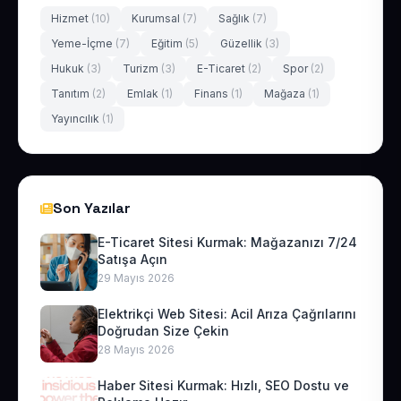
Hizmet
(10)
Kurumsal
(7)
Sağlık
(7)
Yeme-İçme
(7)
Eğitim
(5)
Güzellik
(3)
Hukuk
(3)
Turizm
(3)
E-Ticaret
(2)
Spor
(2)
Tanıtım
(2)
Emlak
(1)
Finans
(1)
Mağaza
(1)
Yayıncılık
(1)
Son Yazılar
E-Ticaret Sitesi Kurmak: Mağazanızı 7/24
Satışa Açın
29 Mayıs 2026
Elektrikçi Web Sitesi: Acil Arıza Çağrılarını
Doğrudan Size Çekin
28 Mayıs 2026
Haber Sitesi Kurmak: Hızlı, SEO Dostu ve