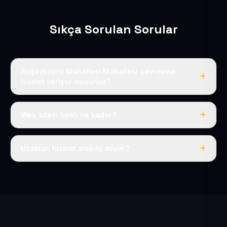
Sıkça Sorulan Sorular
Boğazköprü Mahallesi Mahallesi çevresine
hizmet veriyor musunuz?
Evet, Boğazköprü Mahallesi dahil tüm Ankarayoluköyler
ve Kocasinan çevresine hizmet veriyoruz.
Web sitesi fiyatı ne kadar?
Tek fiyat: yılda 50 USD + KDV, her şey dahil.
Uzaktan hizmet alabilir miyim?
Evet, tüm sürecimiz uzaktan yürütülür; nerede olursanız
olun eksiksiz hizmet alırsınız.