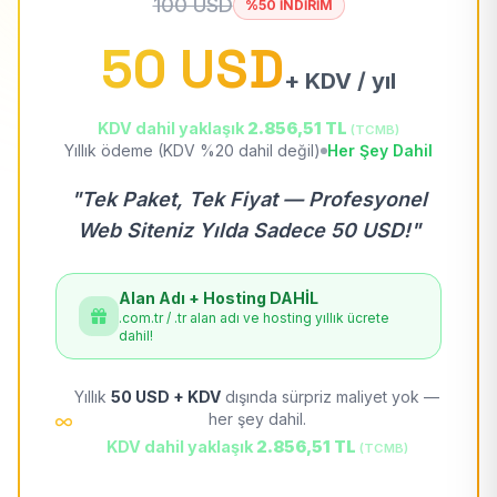
100 USD
%50 İNDİRİM
50 USD
+ KDV / yıl
KDV dahil yaklaşık
2.856,51 TL
(TCMB)
Yıllık ödeme (KDV %20 dahil değil)
Her Şey Dahil
"Tek Paket, Tek Fiyat — Profesyonel
Web Siteniz Yılda Sadece 50 USD!"
Alan Adı + Hosting DAHİL
.com.tr / .tr alan adı ve hosting yıllık ücrete
dahil!
Yıllık
50 USD + KDV
dışında sürpriz maliyet yok —
her şey dahil.
KDV dahil yaklaşık
2.856,51 TL
(TCMB)