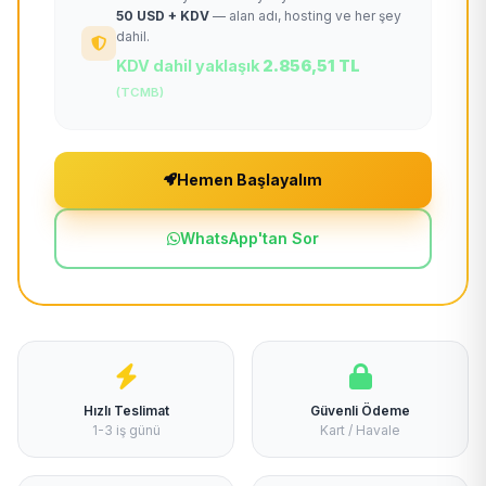
50 USD + KDV
— alan adı, hosting ve her şey
dahil.
KDV dahil yaklaşık
2.856,51 TL
(TCMB)
Hemen Başlayalım
WhatsApp'tan Sor
Hızlı Teslimat
Güvenli Ödeme
1-3 iş günü
Kart / Havale