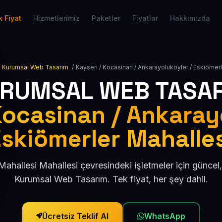
 Fiyat
Hizmetlerimiz
Paketler
Fiyatlar
Hakkımızda
Kurumsal Web Tasarım
/
Kayseri / Kocasinan / Ankarayoluköyler / Eskiömerl
RUMSAL WEB TASA
Kocasinan / Ankaray
skiömerler Mahalle
Mahallesi Mahallesi çevresindeki işletmeler için günce
Kurumsal Web Tasarım. Tek fiyat, her şey dahil.
Ücretsiz Teklif Al
WhatsApp