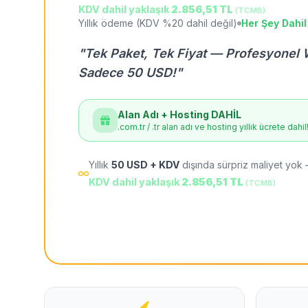
KDV dahil yaklaşık
2.856,51 TL
(TCMB)
Yıllık ödeme (KDV %20 dahil değil)
Her Şey Dahil
"Tek Paket, Tek Fiyat — Profesyonel 
Sadece 50 USD!"
Alan Adı + Hosting DAHİL
.com.tr / .tr alan adı ve hosting yıllık ücrete dahil
Yıllık
50 USD + KDV
dışında sürpriz maliyet yok 
KDV dahil yaklaşık
2.856,51 TL
(TCMB)