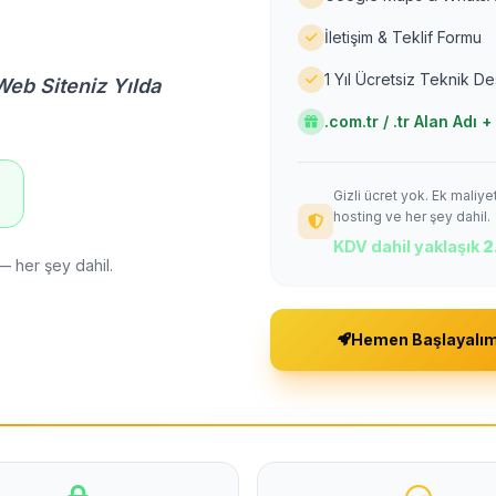
İletişim & Teklif Formu
1 Yıl Ücretsiz Teknik D
Web Siteniz Yılda
.com.tr / .tr Alan Adı
Gizli ücret yok. Ek maliy
!
hosting ve her şey dahil.
KDV dahil yaklaşık
2
— her şey dahil.
Hemen Başlayalı