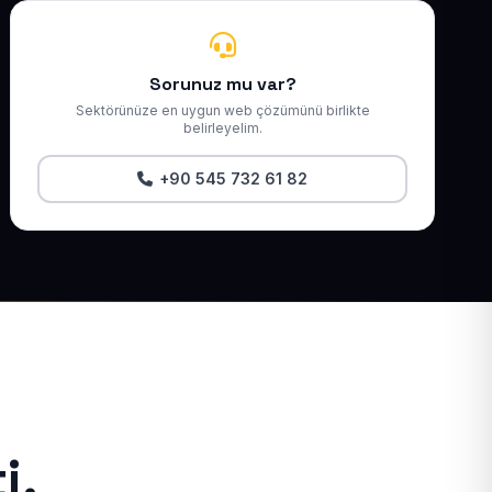
Sorunuz mu var?
Sektörünüze en uygun web çözümünü birlikte
belirleyelim.
+90 545 732 61 82
i.