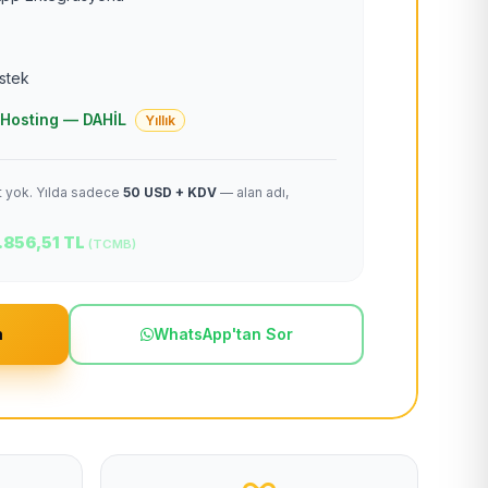
estek
 + Hosting — DAHİL
Yıllık
et yok. Yılda sadece
50 USD + KDV
— alan adı,
.856,51 TL
(TCMB)
m
WhatsApp'tan Sor