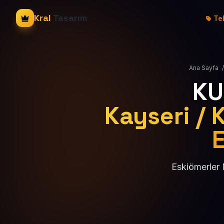
Kral
Tasarım
Tek
Ana Sayfa
/
KU
Kayseri / 
E
Eskiömerler 