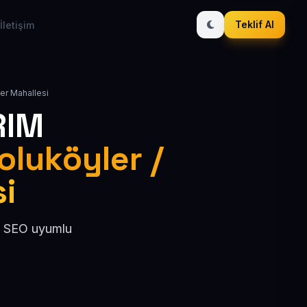
Teklif Al
İletişim
er Mahallesi
RIM
oluköyler /
si
l, SEO uyumlu