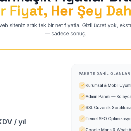
r Fiyat, Her Şey Dah
b siteniz artık tek bir net fiyatla. Gizli ücret yok, eks
— sadece sonuç.
PAKETE DAHIL OLANLAR
Kurumsal & Mobil Uyuml
Admin Paneli — Kolayca
SSL Güvenlik Sertifikası
Temel SEO Optimizasyo
DV / yıl
Google Maps & WhatsA