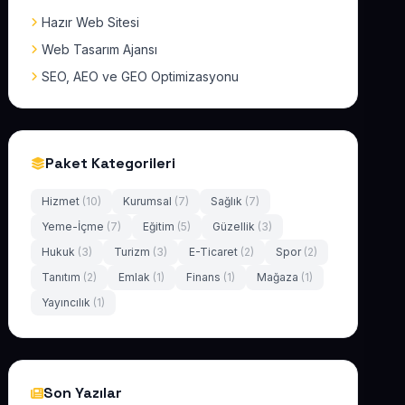
Hazır Web Sitesi
Web Tasarım Ajansı
SEO, AEO ve GEO Optimizasyonu
Paket Kategorileri
Hizmet
(10)
Kurumsal
(7)
Sağlık
(7)
Yeme-İçme
(7)
Eğitim
(5)
Güzellik
(3)
Hukuk
(3)
Turizm
(3)
E-Ticaret
(2)
Spor
(2)
Tanıtım
(2)
Emlak
(1)
Finans
(1)
Mağaza
(1)
Yayıncılık
(1)
Son Yazılar