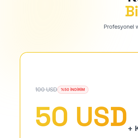
Bi
Profesyonel we
100 USD
%50 İNDİRİM
50 USD
+ K