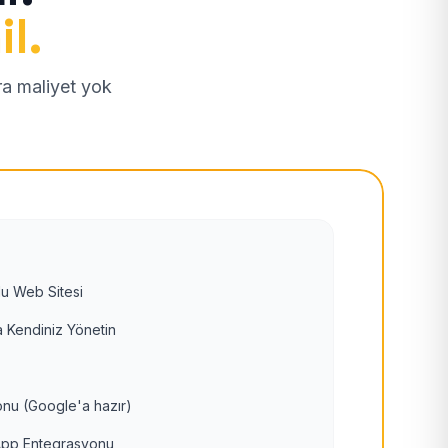
il.
tra maliyet yok
u Web Sitesi
 Kendiniz Yönetin
nu (Google'a hazır)
pp Entegrasyonu