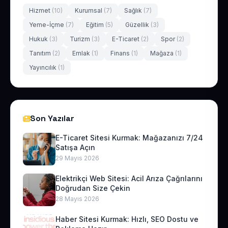
Hizmet
(10)
Kurumsal
(7)
Sağlık
(7)
Yeme-İçme
(7)
Eğitim
(5)
Güzellik
(3)
Hukuk
(3)
Turizm
(3)
E-Ticaret
(2)
Spor
(2)
Tanıtım
(2)
Emlak
(1)
Finans
(1)
Mağaza
(1)
Yayıncılık
(1)
Son Yazılar
E-Ticaret Sitesi Kurmak: Mağazanızı 7/24
Satışa Açın
29 Mayıs 2026
Elektrikçi Web Sitesi: Acil Arıza Çağrılarını
Doğrudan Size Çekin
28 Mayıs 2026
Haber Sitesi Kurmak: Hızlı, SEO Dostu ve