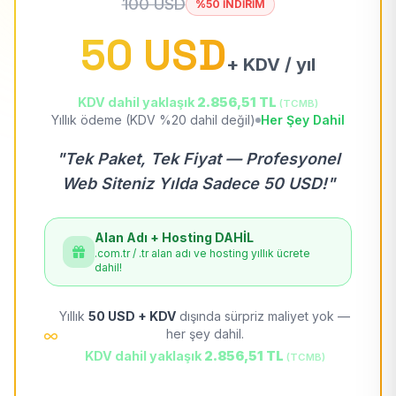
100 USD
%50 İNDİRİM
50 USD
+ KDV / yıl
KDV dahil yaklaşık
2.856,51 TL
(TCMB)
Yıllık ödeme (KDV %20 dahil değil)
Her Şey Dahil
"Tek Paket, Tek Fiyat — Profesyonel
Web Siteniz Yılda Sadece 50 USD!"
Alan Adı + Hosting DAHİL
.com.tr / .tr alan adı ve hosting yıllık ücrete
dahil!
Yıllık
50 USD + KDV
dışında sürpriz maliyet yok —
her şey dahil.
KDV dahil yaklaşık
2.856,51 TL
(TCMB)