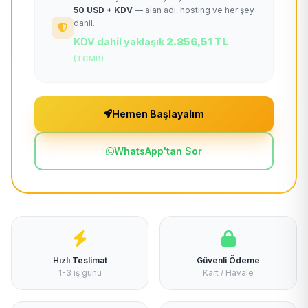
50 USD + KDV
— alan adı, hosting ve her şey
dahil.
KDV dahil yaklaşık
2.856,51 TL
(TCMB)
Hemen Başlayalım
WhatsApp'tan Sor
Hızlı Teslimat
Güvenli Ödeme
1-3 iş günü
Kart / Havale