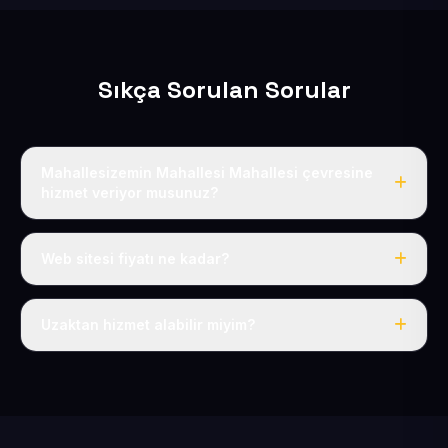
Sıkça Sorulan Sorular
Mahallesizemin Mahallesi Mahallesi çevresine
hizmet veriyor musunuz?
Evet, Mahallesizemin Mahallesi dahil tüm
Ankarayoluköyler ve Kocasinan çevresine hizmet
Web sitesi fiyatı ne kadar?
veriyoruz.
Tek fiyat: yılda 50 USD + KDV, her şey dahil.
Uzaktan hizmet alabilir miyim?
Evet, tüm sürecimiz uzaktan yürütülür; nerede olursanız
olun eksiksiz hizmet alırsınız.