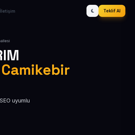
Teklif Al
İletişim
allesi
RIM
/ Camikebir
, SEO uyumlu