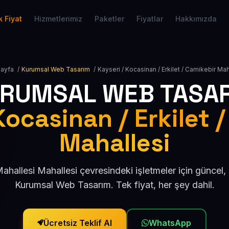
 Fiyat
Hizmetlerimiz
Paketler
Fiyatlar
Hakkımızda
Sayfa
/
Kurumsal Web Tasarım
/
Kayseri / Kocasinan / Erkilet / Camikebir Mah
RUMSAL WEB TASA
Kocasinan / Erkilet 
Mahallesi
ahallesi Mahallesi çevresindeki işletmeler için güncel
Kurumsal Web Tasarım. Tek fiyat, her şey dahil.
Ücretsiz Teklif Al
WhatsApp