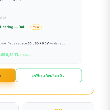
estek
 + Hosting — DAHİL
Yıllık
et yok. Yılda sadece
50 USD + KDV
— alan adı,
.856,51 TL
(TCMB)
m
WhatsApp'tan Sor