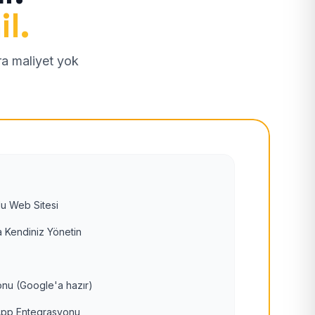
il.
tra maliyet yok
u Web Sitesi
 Kendiniz Yönetin
nu (Google'a hazır)
pp Entegrasyonu