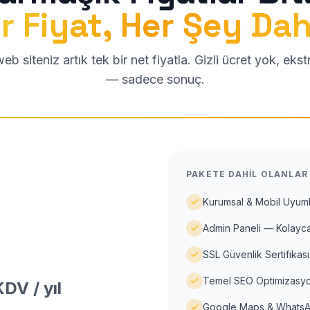
r Fiyat, Her Şey Dah
b siteniz artık tek bir net fiyatla. Gizli ücret yok, eks
— sadece sonuç.
PAKETE DAHIL OLANLAR
Kurumsal & Mobil Uyuml
Admin Paneli — Kolayca
SSL Güvenlik Sertifikası
Temel SEO Optimizasyo
DV / yıl
Google Maps & WhatsA