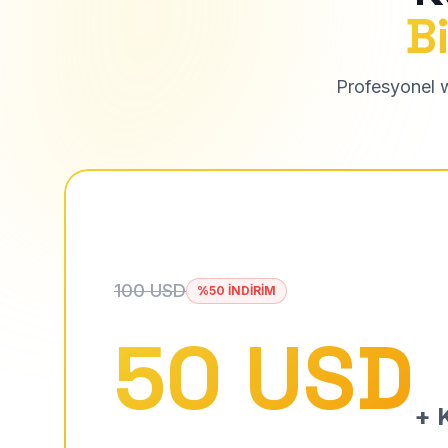
Bi
Profesyonel we
100 USD
%50 İNDİRİM
50 USD
+ K