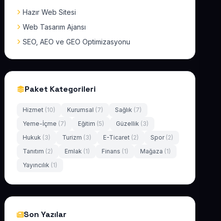
Hazır Web Sitesi
Web Tasarım Ajansı
SEO, AEO ve GEO Optimizasyonu
Paket Kategorileri
Hizmet
(10)
Kurumsal
(7)
Sağlık
(7)
Yeme-İçme
(7)
Eğitim
(5)
Güzellik
(3)
Hukuk
(3)
Turizm
(3)
E-Ticaret
(2)
Spor
(2)
Tanıtım
(2)
Emlak
(1)
Finans
(1)
Mağaza
(1)
Yayıncılık
(1)
Son Yazılar