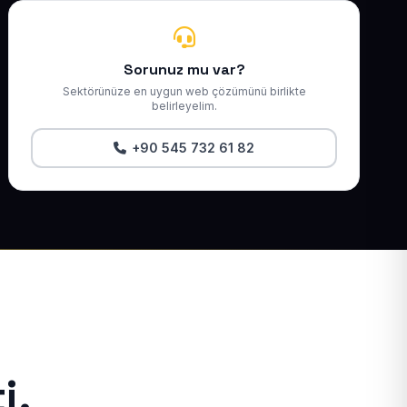
Sorunuz mu var?
Sektörünüze en uygun web çözümünü birlikte
belirleyelim.
+90 545 732 61 82
i.