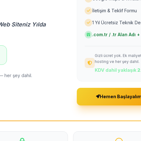
İletişim & Teklif Formu
1 Yıl Ücretsiz Teknik D
Web Siteniz Yılda
.com.tr / .tr Alan Adı
Gizli ücret yok. Ek maliy
!
hosting ve her şey dahil.
KDV dahil yaklaşık
2
— her şey dahil.
Hemen Başlayalı