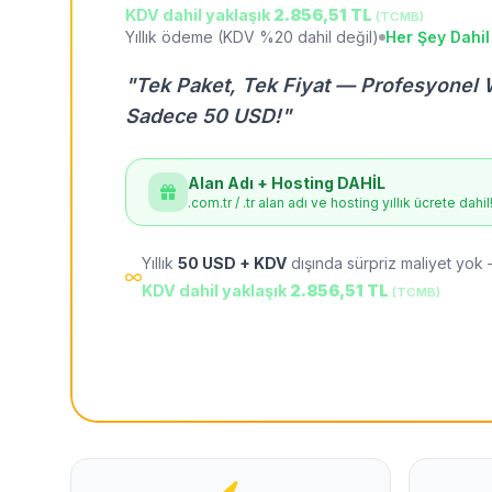
KDV dahil yaklaşık
2.856,51 TL
(TCMB)
Yıllık ödeme (KDV %20 dahil değil)
Her Şey Dahil
"Tek Paket, Tek Fiyat — Profesyonel 
Sadece 50 USD!"
Alan Adı + Hosting DAHİL
.com.tr / .tr alan adı ve hosting yıllık ücrete dahil
Yıllık
50 USD + KDV
dışında sürpriz maliyet yok 
KDV dahil yaklaşık
2.856,51 TL
(TCMB)