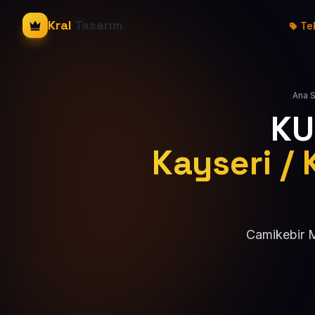
Kral
Tasarım
Tek
Ana 
KU
Kayseri / 
Camikebir M