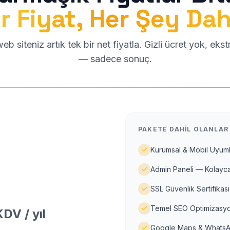
r Fiyat, Her Şey Dah
b siteniz artık tek bir net fiyatla. Gizli ücret yok, eks
— sadece sonuç.
PAKETE DAHIL OLANLAR
Kurumsal & Mobil Uyuml
Admin Paneli — Kolayca
SSL Güvenlik Sertifikası
Temel SEO Optimizasyo
DV / yıl
Google Maps & WhatsA