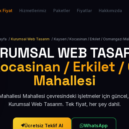
 Fiyat
Hizmetlerimiz
Paketler
Fiyatlar
Hakkımızda
ayfa
/
Kurumsal Web Tasarım
/
Kayseri / Kocasinan / Erkilet / Osmangazi Ma
RUMSAL WEB TASA
Kocasinan / Erkilet 
Mahallesi
hallesi Mahallesi çevresindeki işletmeler için günce
Kurumsal Web Tasarım. Tek fiyat, her şey dahil.
Ücretsiz Teklif Al
WhatsApp