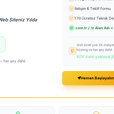
İletişim & Teklif Formu
1 Yıl Ücretsiz Teknik D
Web Siteniz Yılda
.com.tr / .tr Alan Adı
Gizli ücret yok. Ek maliy
!
hosting ve her şey dahil.
KDV dahil yaklaşık
2
— her şey dahil.
Hemen Başlayalı