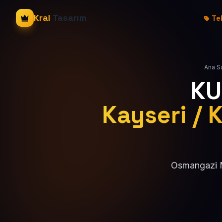
Kral
Tasarım
Tek
Ana S
KU
Kayseri / 
Osmangazi Ma