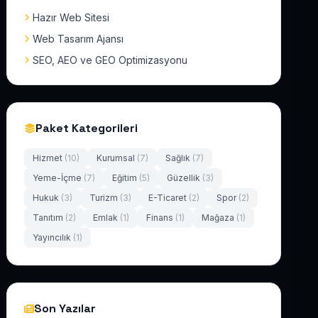
Hazır Web Sitesi
Web Tasarım Ajansı
SEO, AEO ve GEO Optimizasyonu
Paket Kategorileri
Hizmet
(10)
Kurumsal
(7)
Sağlık
(7)
Yeme-İçme
(7)
Eğitim
(5)
Güzellik
(3)
Hukuk
(3)
Turizm
(3)
E-Ticaret
(2)
Spor
(2)
Tanıtım
(2)
Emlak
(1)
Finans
(1)
Mağaza
(1)
Yayıncılık
(1)
Son Yazılar