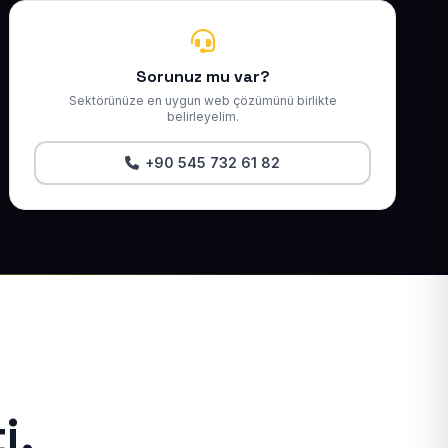
Sorunuz mu var?
Sektörünüze en uygun web çözümünü birlikte
belirleyelim.
+90 545 732 61 82
i.