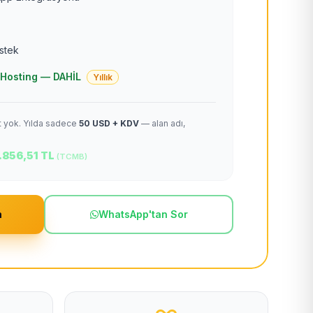
estek
 + Hosting — DAHİL
Yıllık
et yok. Yılda sadece
50 USD + KDV
— alan adı,
.856,51 TL
(TCMB)
m
WhatsApp'tan Sor