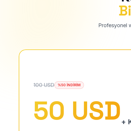
Bi
Profesyonel we
100 USD
%50 İNDİRİM
50 USD
+ K