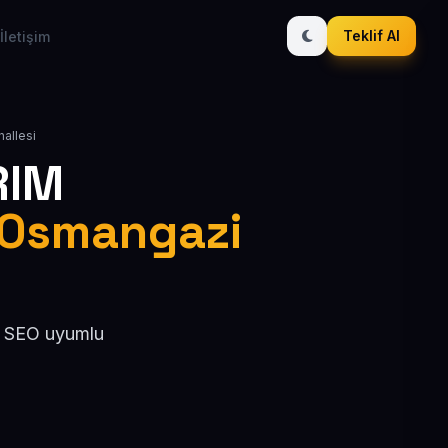
Teklif Al
İletişim
hallesi
RIM
/ Osmangazi
l, SEO uyumlu