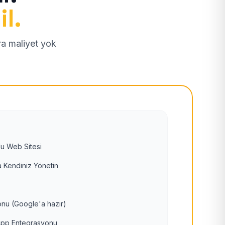
il.
tra maliyet yok
u Web Sitesi
 Kendiniz Yönetin
nu (Google'a hazır)
pp Entegrasyonu