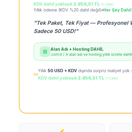
KDV dahil yaklaşık
2.856,51 TL
(TCMB)
Yıllık ödeme (KDV %20 dahil değil)
Her Şey Dahil
"Tek Paket, Tek Fiyat — Profesyonel 
Sadece 50 USD!"
Alan Adı + Hosting DAHİL
.com.tr / .tr alan adı ve hosting yıllık ücrete dahil
Yıllık
50 USD + KDV
dışında sürpriz maliyet yok 
KDV dahil yaklaşık
2.856,51 TL
(TCMB)